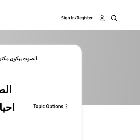
Sign In/Register
مشكله مايك A72 الصوت بيكون مكتوم و بيقفل خالص احيا...
احيا
Topic Options