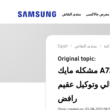
معرض جالاكسى
منتدى النقاش
Egypt
منتدى النقاش
كية
Original topic:
مشكله مايك A72 الصوت بيكون مكتوم و بيقفل خالص
لي وتوكيل عقيم
رافض
(Topic created on: 02-08-2022 09: