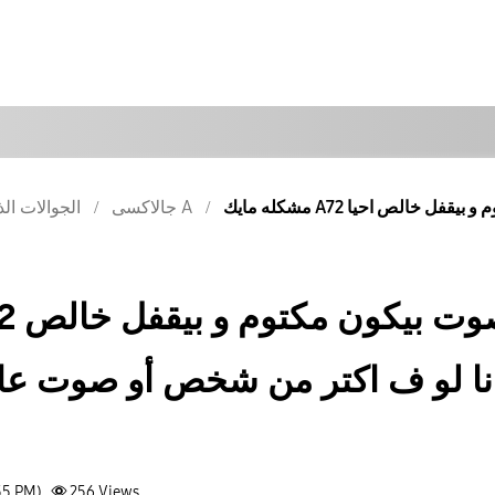
جالاكسى A
الجوالات الذ
نا لو ف اكتر من شخص أو صوت عا
55 PM)
256
Views