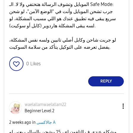
الموبايل وتشوف الرسالة هتختفي ولا لا. ​الـ Safe Mode:
جرب تشحن الموبايل وأنت في "الوضع الآمن"، لو شحن
سريع يبقى فيه تطبيق عندك هو اللي مسبب المشكلة، لو
لسه يبقى المشكلة هاردوير (كابل أو سوكيت).
​لو جربت شاحن وكابل أصلي تانيين ولسه نفس المشكلة،
يفضل تعرضه على التوكيل يتأكد من سلامة السوكيت.
0
Likes
REPLY
waelallamwaelal
lam22
Beginner Level 2
جالاكسى A
in
2 weeks ago
مشكله عندي ف التلفون اى، 15 بيشحن بالسالب يعني لو