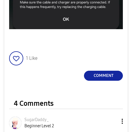
1
Like
COMMENT
4 Comments
SugarDaddy_
Beginner Level 2