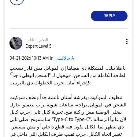
REPLY
النجم_الثاقب
Expert Level 5
جالاكسى A
in
10:13 AM
‎04-21-2026
يا هلا بيك.. المشكلة دي معناها إن الموبايل مش قادر يسحب
الطاقة الكاملة من الشاحن، فبيحول لـ "الشحن البطيء جداً"
كإجراء أمان. جرب الخطوات دي بالترتيب:
​تنظيف السوكيت: بفرشة أسنان ناعمة جداً ونظف سوكيت
الشحن في الموبايل براحة، ساعات شوية تراب بيعملوا عازل
بيخلي الوصلة مش راكبة صح. ​تجربة كابل تاني: جرب كابل
سامسونج أصلي تاني "Type-C to Type-C"، لأن غالباً الرسالة
دي بتظهر لما الكابل يكون فيه قطع داخلي أو مش مستقر. ​
تغيير اتجاه الكابل: جرب تقلب طرف الكابل اللي داخل في