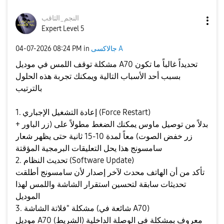
النجم_الثاقب
Expert Level 5
جالاكسى A
in
08:24 PM
‎04-07-2026
مشكلة توقف اللمس في موديل A70 تحديداً غالباً ما تكون
بسبب أحد الأسباب التالية ويمكنك تجربة هذه الحلول
بالترتيب
​1. إعادة التشغيل الإجباري (Force Restart)
بدلاً من توصيل ماوس يمكنك الضغط مطولاً على (زر الباور +
زر خفض الصوت) معاً لمدة 10-15 ثانية حتى يظهر شعار
سامسونج هذا يحل التعليقات البرمجية المؤقتة
​2. تحديث النظام (Software Update)
تأكد من أن الهاتف محدث لآخر إصدار لأن سامسونج أطلقت
تحديثات سابقة لتحسين استقرار الشاشة واللمس لهذا
الموديل
​3. مشكلة "فلاتة الشاشة (شائعة في A70)
موديل A70 معروف بمشكلة في الوصلة الداخلية (الشريط)