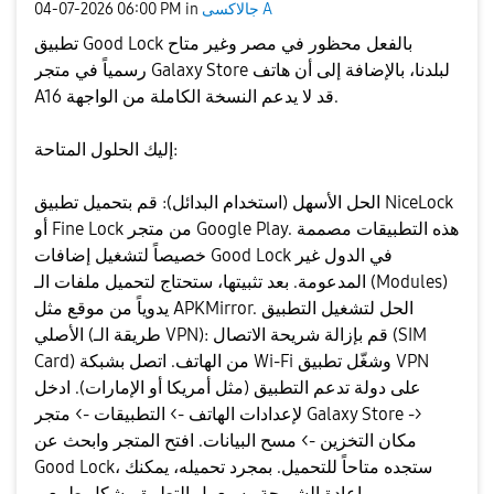
جالاكسى A
in
06:00 PM
‎04-07-2026
تطبيق Good Lock بالفعل محظور في مصر وغير متاح
رسمياً في متجر Galaxy Store لبلدنا، بالإضافة إلى أن هاتف
A16 قد لا يدعم النسخة الكاملة من الواجهة.
​إليك الحلول المتاحة:
​الحل الأسهل (استخدام البدائل): قم بتحميل تطبيق NiceLock
أو Fine Lock من متجر Google Play. هذه التطبيقات مصممة
خصيصاً لتشغيل إضافات Good Lock في الدول غير
المدعومة. بعد تثبيتها، ستحتاج لتحميل ملفات الـ (Modules)
يدوياً من موقع مثل APKMirror. ​الحل لتشغيل التطبيق
الأصلي (طريقة الـ VPN): ​قم بإزالة شريحة الاتصال (SIM
Card) من الهاتف. ​اتصل بشبكة Wi-Fi وشغّل تطبيق VPN
على دولة تدعم التطبيق (مثل أمريكا أو الإمارات). ​ادخل
لإعدادات الهاتف -> التطبيقات -> متجر Galaxy Store ->
مكان التخزين -> مسح البيانات. ​افتح المتجر وابحث عن
Good Lock، ستجده متاحاً للتحميل. بمجرد تحميله، يمكنك
إعادة الشريحة وسيعمل التطبيق بشكل طبيعي