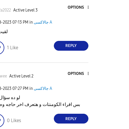
OPTIONS
2a2022
Active Level 3
28-2023
07:13 PM
in
جالاكسى A
ت حل
REPLY
1
Like
OPTIONS
awee
Active Level 2
28-2023
07:27 PM
in
جالاكسى A
 سؤال فا لا
قراء الكومنتات و هتعرف اخر حاجه وصلتلها
REPLY
0
Likes