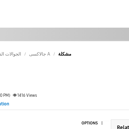
والات الذكية
جالاكسى A
مشكلة
40 PM)
1416
Views
ution
OPTIONS
Rela