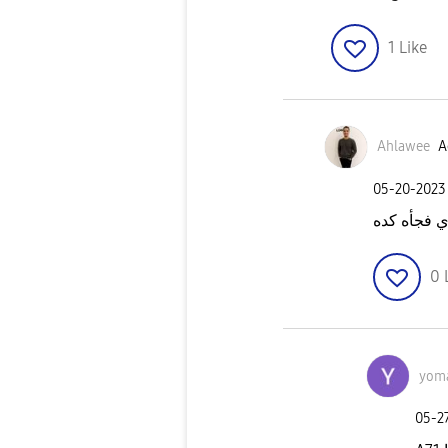
1
Like
Ahlawee
A
‎05-20-2023
بصراحه مش
0
yom
‎05-2