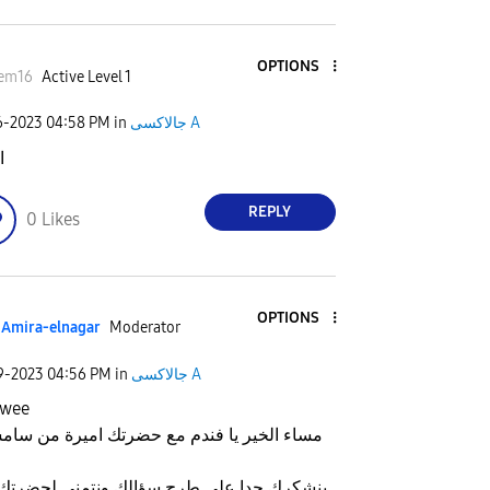
OPTIONS
eem16
Active Level 1
6-2023
04:58 PM
in
جالاكسى A
و
REPLY
0
Likes
OPTIONS
Amira-elnagar
Moderator
29-2023
04:56 PM
in
جالاكسى A
awee
 الخير يا فندم مع حضرتك اميرة من سامسونج