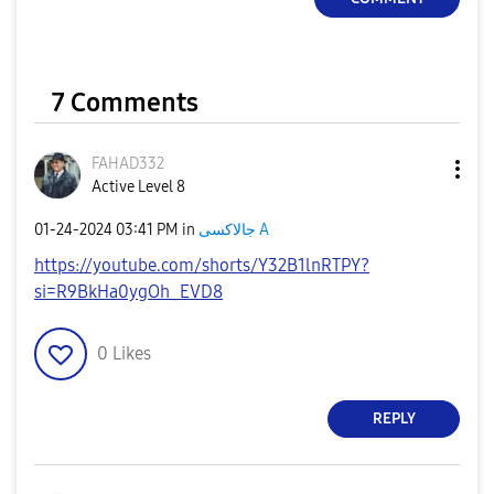
7 Comments
FAHAD332
Active Level 8
‎01-24-2024
03:41 PM
in
جالاكسى A
https://youtube.com/shorts/Y32B1lnRTPY?
si=R9BkHa0ygOh_EVD8
0
Likes
REPLY