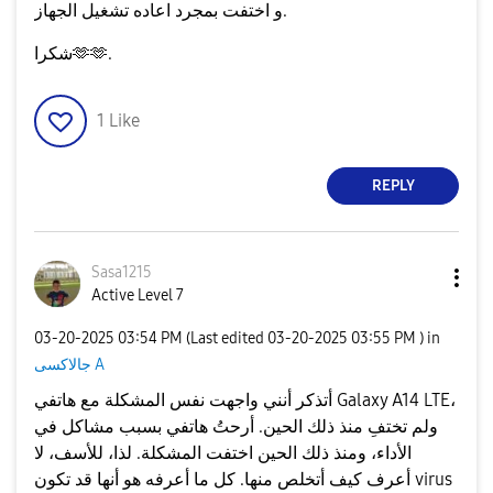
و اختفت بمجرد اعاده تشغيل الجهاز.
شكرا🫶🫶.
1
Like
REPLY
Sasa1215
Active Level 7
‎03-20-2025
03:54 PM
(Last edited
‎03-20-2025
03:55 PM
) in
جالاكسى A
أتذكر أنني واجهت نفس المشكلة مع هاتفي Galaxy A14 LTE،
ولم تختفِ منذ ذلك الحين. أرحتُ هاتفي بسبب مشاكل في
الأداء، ومنذ ذلك الحين اختفت المشكلة. لذا، للأسف، لا
أعرف كيف أتخلص منها. كل ما أعرفه هو أنها قد تكون virus