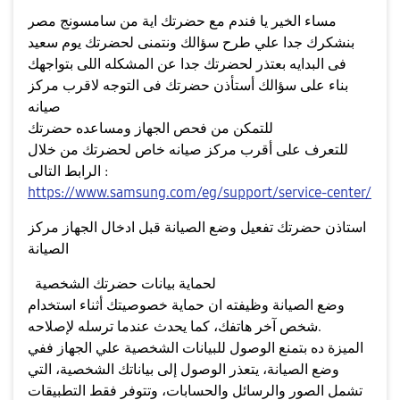
مساء الخير يا فندم مع حضرتك اية من سامسونج مصر
بنشكرك جدا علي طرح سؤالك ونتمنى لحضرتك يوم سعيد
فى البدايه بعتذر لحضرتك جدا عن المشكله اللى بتواجهك
بناء على سؤالك أستأذن حضرتك فى التوجه لاقرب مركز
صيانه
للتمكن من فحص الجهاز ومساعده حضرتك
للتعرف على أقرب مركز صيانه خاص لحضرتك من خلال
الرابط التالى :
https://www.samsung.com/eg/support/service-center/
استاذن حضرتك تفعيل وضع الصيانة قبل ادخال الجهاز مركز
الصيانة
لحماية بيانات حضرتك الشخصية
وضع الصيانة وظيفته ان حماية خصوصيتك أثناء استخدام
شخص آخر هاتفك، كما يحدث عندما ترسله لإصلاحه.
الميزة ده بتمنع الوصول للبيانات الشخصية علي الجهاز ففي
وضع الصيانة، يتعذر الوصول إلى بياناتك الشخصية، التي
تشمل الصور والرسائل والحسابات، وتتوفر فقط التطبيقات