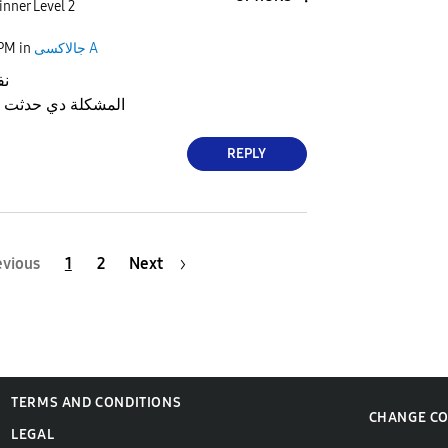
nner Level 2
جالاكسى A
in
 PM
نف
المشكلة دي حدثت بع
REPLY
evious
1
2
Next
TERMS AND CONDITIONS
CHANGE C
LEGAL