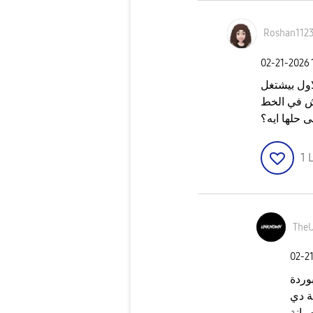
Roshan112
‎02-21-2026
اول بيشتغل
مش في الخط
 حلها ايه؟
1
L
The
‎02-2
وردة
ة دي
يانة