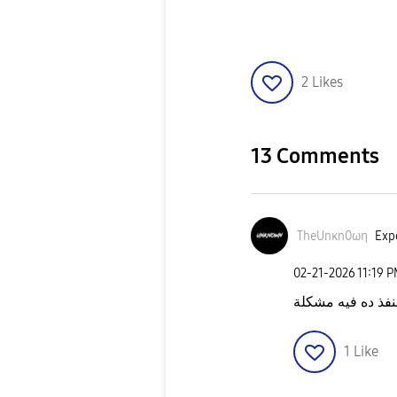
2
Likes
13 Comments
TheUnκn0ωη
Expe
‎02-21-2026
11:19 
فذ ده فيه مشكلة
1
Like