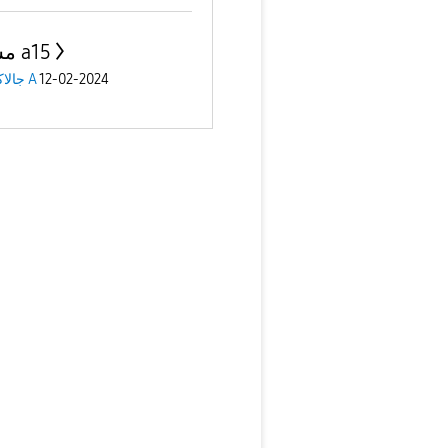
مشكلة a15
12-02-2024
جالاكسى A