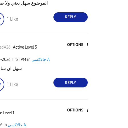
الموضوع سهل يعني ولا 
REPLY
1
Like
OPTIONS
edA26
Active Level 5
جالاكسى A
in
11:31 PM
1-2026
سهل ان شاء 
REPLY
1
Like
OPTIONS
e Level 1
جالاكسى A
in
PM