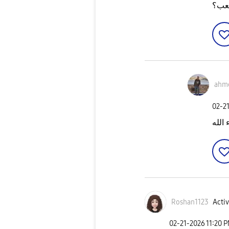
صعب؟
ahm
‎02-2
الله
Roshan1123
Activ
‎02-21-2026
11:20 