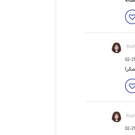
Ros
‎02-2
شكرا
Ros
‎02-2