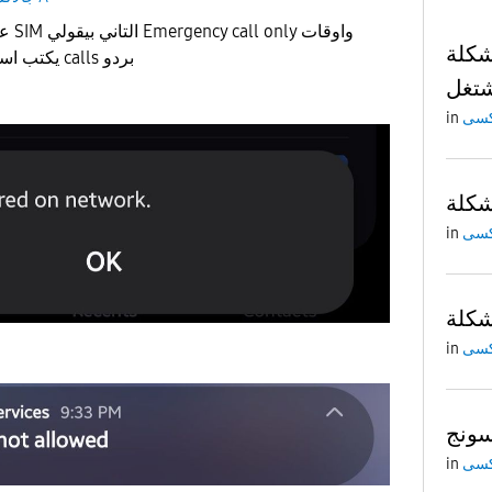
عندي
Dual SIM Always
يكتب اسم الشبكة بس مش بيعمل calls بردو
شتغل
in
in
in
سونج
in