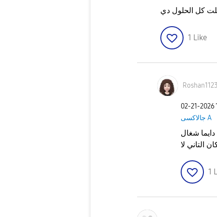
ت كل الحلول دي
1
Like
Roshan112
‎02-21-2026
جالاكسى A
دايما شغال
ن التاني لا
1
L