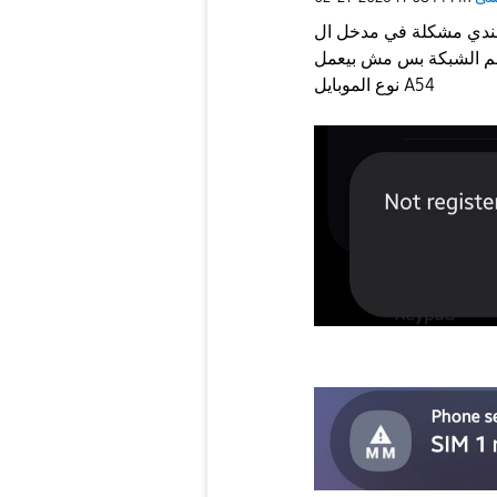
 مشكلة في مدخل ال SIM التاني بيقولي Emergency call only واوقات
نوع الموبايل A54