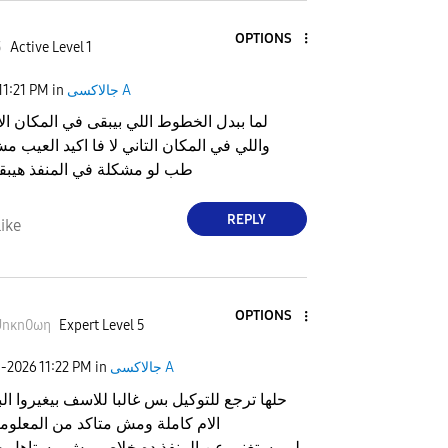
OPTIONS
3
Active Level 1
جالاكسى A
in
11:21 PM
لما ببدل الخطوط اللي بيبقى في المكان ال
واللي في المكان التاني لا فا اكيد العيب 
طب لو مشكلة في المنفذ هيبقى
REPLY
ike
OPTIONS
Unκn0ωη
Expert Level 5
جالاكسى A
in
11:22 PM
1-2026
حلها ترجع للتوكيل بس غالبا للاسف بيغيروا الب
الام كاملة ومش متاكد من المعلوم
لو مستغني عن المنفذ ده خلاص مش مستاهل ص