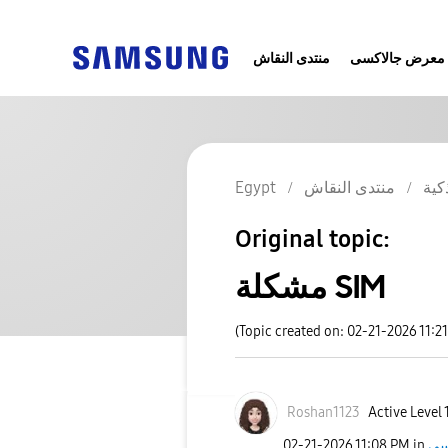
معرض جالاكسى
منتدى النقاش
كية
منتدى النقاش
Egypt
Original topic:
مشكلة SIM
(Topic created on: 02-21-2026 11:2
Roshan1123
Active Level 
‎02-21-2026
11:08 PM
in