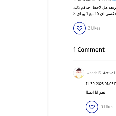
ريعه هل لاحظ احدكم ذلك
16 مع 1 يو اي 8
2
Likes
1 Comment
wadah13
Active L
‎11-30-2025
01:05 
نعم انا ايضاا
0
Likes