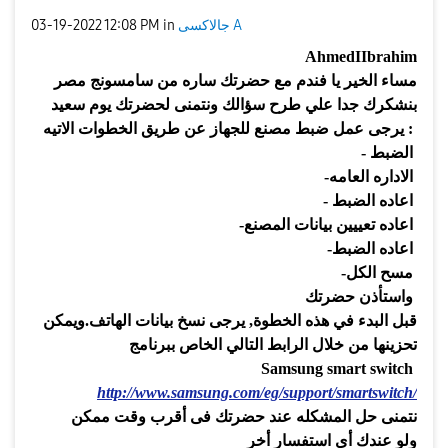
جالاكسى A
in
12:08 PM
‎03-19-2022
AhmedIIbrahim
مساء الخير يا فندم مع حضرتك ساره من سامسونج مصر
بنشكرك جدا علي طرح سؤالك ونتمنى لحضرتك يوم سعيد
:
يرجى عمل ضبط مصنع للجهاز عن طريق الخطوات الاتيه
الضبط
-
الاداره العامه
-
اعاده الضبط
-
اعاده تعييين بيانات المصنع
-
اعاده الضبط
-
مسح الكل
-
واستأذن حضرتك
قبل البدء في هذه الخطوة
,
يرجى نسخ بيانات الهاتف
.
ويمكن
تحزينها من خلال الرابط التالي الخاص ببرنامج
Samsung smart switch
http://www.samsung.com/eg/support/smartswitch/
نتمنى حل المشكله عند حضرتك فى أقرب وقت ممكن
ولو عندك أى استفسار أخر