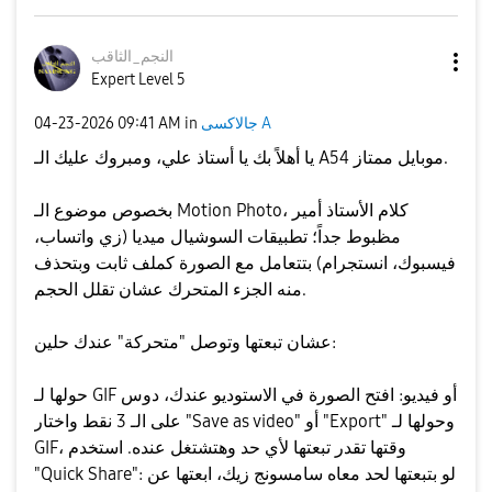
النجم_الثاقب
Expert Level 5
جالاكسى A
in
09:41 AM
‎04-23-2026
يا أهلاً بك يا أستاذ علي، ومبروك عليك الـ A54 موبايل ممتاز.
​بخصوص موضوع الـ Motion Photo، كلام الأستاذ أمير
مظبوط جداً؛ تطبيقات السوشيال ميديا (زي واتساب،
فيسبوك، انستجرام) بتتعامل مع الصورة كملف ثابت وبتحذف
منه الجزء المتحرك عشان تقلل الحجم.
​عشان تبعتها وتوصل "متحركة" عندك حلين:
​حولها لـ GIF أو فيديو: افتح الصورة في الاستوديو عندك، دوس
على الـ 3 نقط واختار "Save as video" أو "Export" وحولها لـ
GIF، وقتها تقدر تبعتها لأي حد وهتشتغل عنده. ​استخدم
"Quick Share": لو بتبعتها لحد معاه سامسونج زيك، ابعتها عن