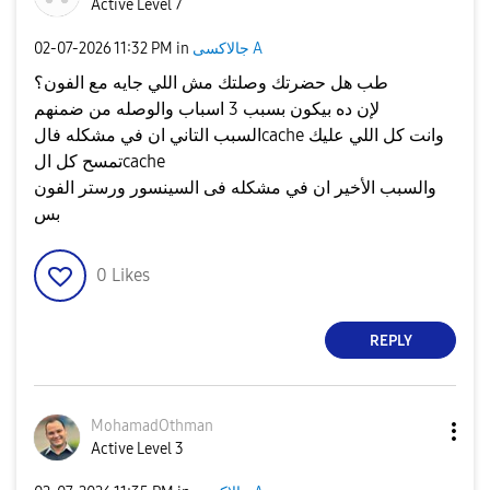
Active Level 7
جالاكسى A
in
11:32 PM
‎02-07-2026
طب هل حضرتك وصلتك مش اللي جايه مع الفون؟
لإن ده بيكون بسبب 3 اسباب والوصله من ضمنهم
السبب التاني ان في مشكله فالcache وانت كل اللي عليك
تمسح كل الcache
والسبب الأخير ان في مشكله فى السينسور ورستر الفون
بس
0
Likes
REPLY
MohamadOthman
Active Level 3