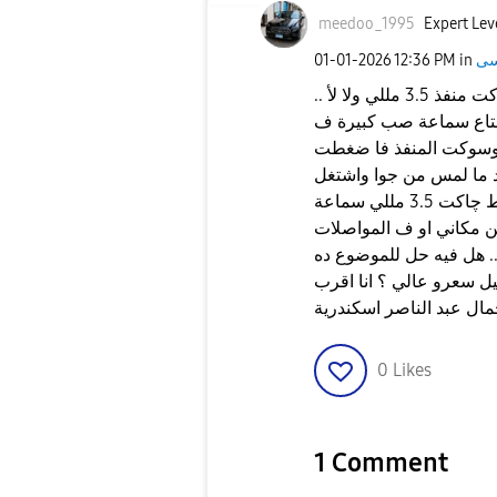
meedoo_1995
Expert Leve
‎01-01-2026
12:36 PM
in
معلش يا جماعة محتاج اعرف هل انا محتاج اغير سوكت منفذ 3.5 مللي ولا لأ ..
يت بالغلط چاك اكبر من 3.5 مللي بتاع سماعة صب كبيرة ف
ك وسوكت المنفذ فا ضغطت
د ما لمس من جوا واشتغل
دلوقتي لما باجي احط چاكت 3.5 مللي سماعة earphones الصغيرة مش بتعمل
ن مكاني او ف المواصلات
.. هل فيه حل للموضوع ده
كون ف التوكيل سعرو عالي ؟ انا اقرب
0
Likes
1 Comment