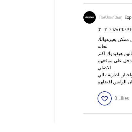
TheUnκn0ωη
Expe
‎01-01-2026
01:39 
ش ممكن يغيرهوالك
لحاله
هم هيفيدوك اكتر
دخل علي موقعهم
الاصلي
نا > واختار الطريقة الي
ن الواتس افضلهم
0
Likes