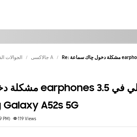
جالاكسى A
الجوالات الذ
مشكلة دخول چاك س
جهاز laxy A52s 5G
39 PM)
119
Views