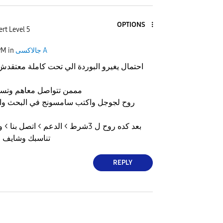
OPTIONS
rt Level 5
جالاكسى A
in
PM
احتمال يغيرو البوردة الي تحت كاملة معتقد
مممن تتواصل معاهم وتسأل
روح لجوجل واكتب سامسونج في البحث وا
بعد كده روح ل 3شرط > الدعم > اتصل ب
تناسبك وشايف ا
REPLY