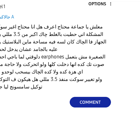
OPTIONS
l 1
جالاكسى A
المشكلة اني حط
الجهاز فا الچاك كان لسه فيه مساحة ماين البلاستي
عليه بالجامد عشان يدخل لح
صوت تك كده انها دخلت كلها ولو اتحركت ولا حاجة م
اي هزة كده ولا كده الچاك بيسحب لوحدو 
ولو تغيير سوكت منفذ 3.5 مللي هل هي
توكيل سامسونج ليا جمال عبد الناصر اسكندرية
COMMENT