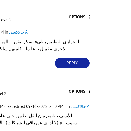
OPTIONS
Level 2
جالاكسى A
in
AM
انا بجهازي التطبيق بطيء بسكل يقهر و الموق
الاخرى مقبول نوعا ما ، كلمتهم سل
REPLY
OPTIONS
el 2
جالاكسى A
) in
12:10 PM
‎09-16-2025
(Last edited
PM
للأسف تطبيق نون أثقل تطبيق حتى على 
سامسونج (لا أدري عن باقي الشركات).. ا