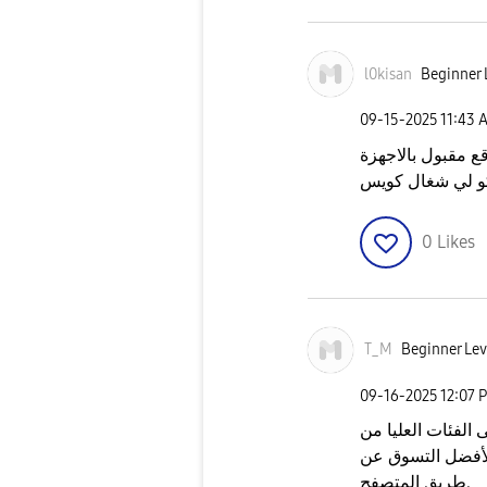
l0kisan
Beginner 
‎09-15-2025
11:43 
ع مقبول بالاجهزة
كو لي شغال كويس
0
Likes
T_M
Beginner Lev
‎09-16-2025
12:07 
الفئات العليا من
لأفضل التسوق عن
طريق المتصفح.