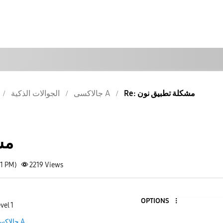
Re: مشكلة تطبيق نون
جالاكسى A
الجوالات الذكية
مش
11 PM)
2219
Views
OPTIONS
vel 1
جالاكسى A