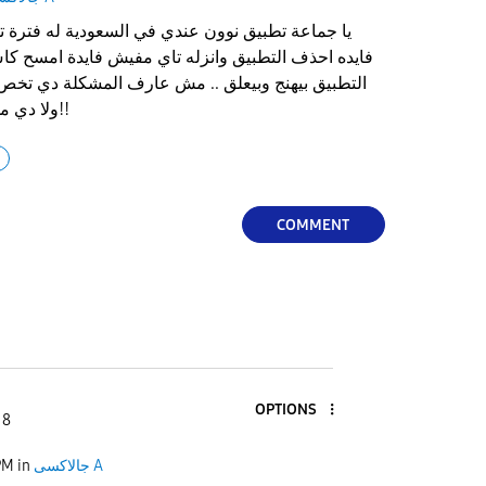
يا جماعة تطبيق نوون عندي في السعودية له فترة تق
فايده احذف التطبيق وانزله تاي مفيش فايدة امسح كا
التطبيق بيهنج وبيعلق .. مش عارف المشكلة دي تخص
جهازي a80 ولا دي مشكلة عامة ؟!!
COMMENT
OPTIONS
 8
جالاكسى A
in
PM