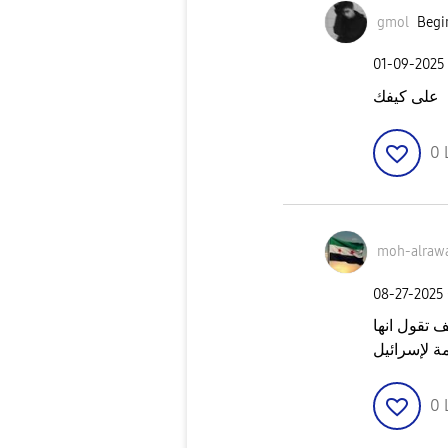
gmol
Begin
‎01-09-2025
على كيفك
0
moh-alraw
‎08-27-2025
 تقول انها
0