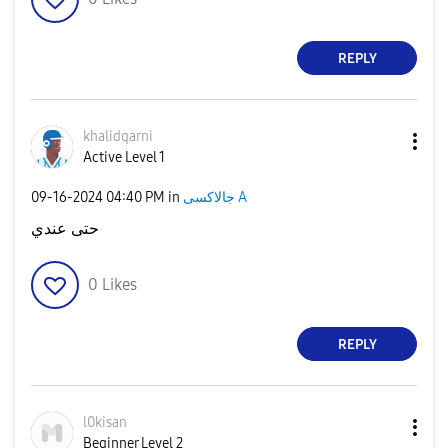
REPLY
khalidqarni
Active Level 1
جالاكسى A
in
04:40 PM
‎09-16-2024
حتى عندي
0
Likes
REPLY
l0kisan
Beginner Level 2