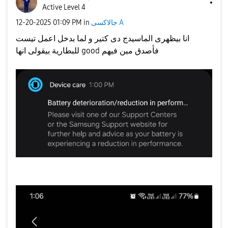
Active Level 4
‎12-20-2025
01:09 PM
in
جالاكسى A
انا بيظهرى الماسيدج دى كتير و لما بدخل اعمل تيست
للبطارية بيقولى انها good فأصدق مين فيهم