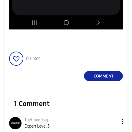
0
Likes
COMMENT
1 Comment
TheUnκn0ωη
Expert Level 5