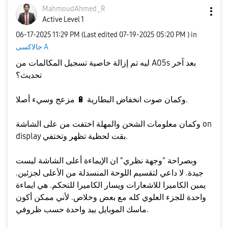
MahmoudAhmed_R
Active Level 1
‎06-17-2025
11:29 PM
(Last edited
‎07-19-2025
05:20 PM
) in
جالاكسى A
ليه تم إزالة خاصية تسجيل المكالمات من A05s بعد آخر
تحديث؟
مزعج وسيء أصلا.
وكمان صوت انخفاض البطارية
🔋
وكمان معلومات الشحن والمهلة اختفت من على الشاشة on
display بقت لحظية تظهر وتختفي.
وبصراحة "وجهة نظري" ان الإيماءة أعلى الشاشة ليست
جيدة. لا داعي لتقسيم اللوحة المنسدلة من الأعلى لجزئين.
يمين الكاميرا للاشعارات ويسار الكاميرا للتحكم. هي ايماءة
واحدة للجزء العلوي كله مع بعض وخلاص. لأني ممكن أكون
ماسك الموبايل بيد واحدة حسب ظروفي.