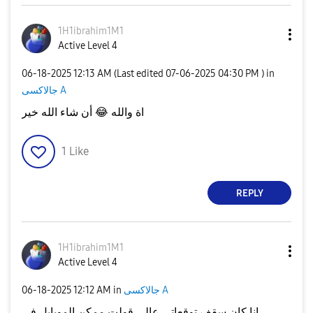
1H1ibrahim1M1
Active Level 4
‎06-18-2025
12:13 AM
(Last edited
‎07-06-2025
04:30 PM
) in
جالاكسى A
اة والله
😂
أن شاء الله خير
1
Like
REPLY
1H1ibrahim1M1
Active Level 4
جالاكسى A
in
12:12 AM
‎06-18-2025
انا كان سقف توقعاتي عالي قولت ممكن الموبايل في