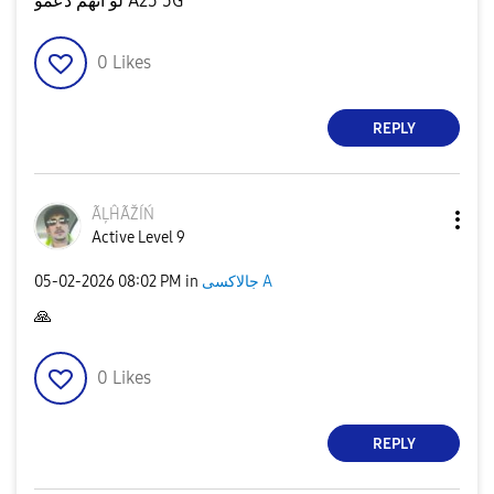
لو أنهم دعمو A25 5G
0
Likes
REPLY
ÃĻĤÃŽÍŃ
Active Level 9
‎05-02-2026
08:02 PM
in
جالاكسى A
🙏
0
Likes
REPLY