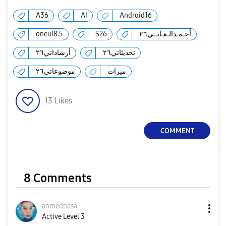
A36
AI
Android16
oneui8.5
S26
أحـمـدالـعـانــي٢٦
تحديثاتي٢٦
أرشاداتي٢٦
ميزات
موضوعاتي٢٦
13
Likes
COMMENT
8 Comments
ahmedhasa
Active Level 3