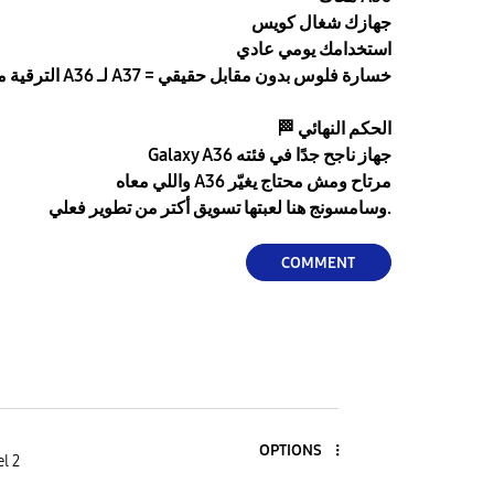
جهازك شغال كويس
استخدامك يومي عادي
الترقية من A36 لـ A37 = خسارة فلوس بدون مقابل حقيقي
الحكم النهائي
🏁
Galaxy A36 جهاز ناجح جدًا في فئته
واللي معاه A36 مرتاح ومش محتاج يغيّر
وسامسونج هنا لعبتها تسويق أكتر من تطوير فعلي.
COMMENT
OPTIONS
l 2