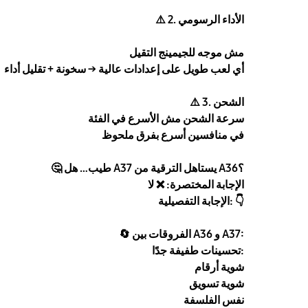
2. الأداء الرسومي
⚠️
مش موجه للجيمينج التقيل
أي لعب طويل على إعدادات عالية → سخونة + تقليل أداء
3. الشحن
⚠️
سرعة الشحن مش الأسرع في الفئة
في منافسين أسرع بفرق ملحوظ
طيب… هل A37 يستاهل الترقية من A36؟
🤔
الإجابة المختصرة:
❌
لا
👇
الإجابة التفصيلية:
الفروقات بين A36 و A37:
🔄
تحسينات طفيفة جدًا:
شوية أرقام
شوية تسويق
نفس الفلسفة