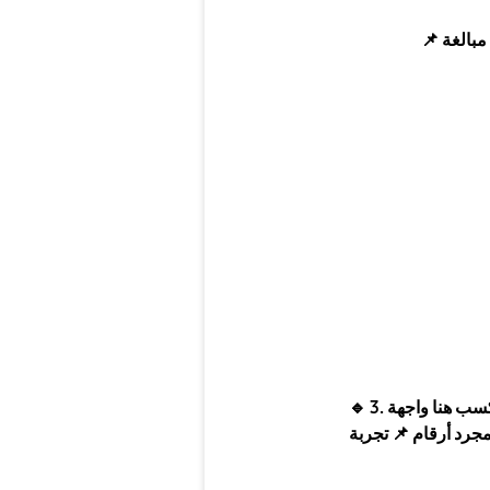
📌
3. السوفت وير – سامسونج بتكسب هنا واجهة One UI من أنضف الواجهات
🔹
مجرد أرقام
📌
تجربة