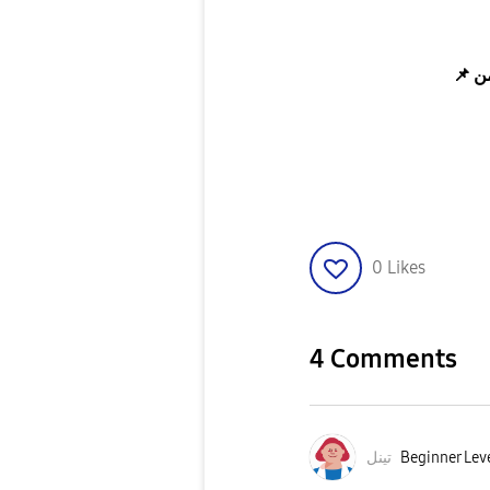
📌
0
Likes
4 Comments
Beginner Leve
تينل