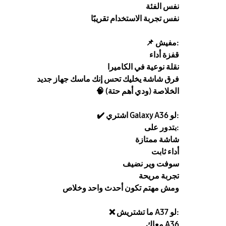
نفس الفئة
نفس تجربة الاستخدام تقريبًا
مفيش:
📌
قفزة أداء
نقلة نوعية في الكاميرا
فرق شاشة يخليك تحس إنك ماسك جهاز جديد
🧠 الخلاصة (ودي أهم حتة)
اشتري Galaxy A36 لو:
✔️
بتدور على:
شاشة ممتازة
أداء ثابت
سوفت وير نضيف
تجربة مريحة
ومش مهتم تكون أحدث واحد وخلاص
ما تشتريش A37 لو:
❌
معاك A36