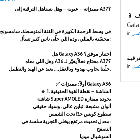
مميزاته – عيوبه – وهل يستاهل الترقية إلى A37؟
📱 مراجعة شاملة لهاتف
Gala
في وسط الزحمة الكبيرة في الفئة المتوسطة، سامسونج ب
in
محسّنة بالمللي، وده اللي خلّى ناس كتير تسأل:
هل Galaxy A36 اختيار موفق؟
وهل اللي معاه A36 محتاج فعلاً يغيّر لـ A37؟
in
خلّينا نجاوب بهدوء وبالعقل… بعيد عن الهبد والتطبيل.
أولاً: مميزات Galaxy A36
✅
1. الشاشة – نقطة القوة الحقيقية
🔹
شاشة Super AMOLED بجودة ممتازة
ألوان مشبعة، تباين عالي، وسواد حقيقي
سطوع كويس جدًا تحت الشمس
معدل تحديث مرتفع بيخلي التجربة سلسة في:
التصفح
السوشيال ميديا