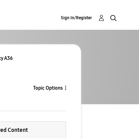
Sign In/Register
Re: Re: 📱 مراجعة شام
Topic Options
ted Content