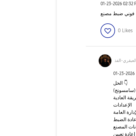
‎01-23-2026
02:32 
 فوني ضبط مصنع
0
Likes
لعبقري-الفذ
‎01-23-2026
👇
الحل
الإعدادات
إدارة العامة
عادة الضبط
نات المصنع
إعادة تعيين