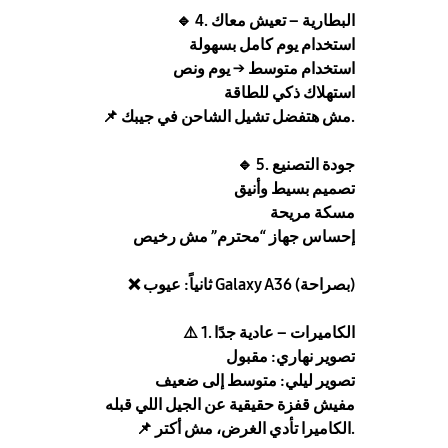
4. البطارية – تعيش معاك
🔹
استخدام يوم كامل بسهولة
استخدام متوسط → يوم ونص
استهلاك ذكي للطاقة
مش هتفضل تشيل الشاحن في جيبك.
📌
5. جودة التصنيع
🔹
تصميم بسيط وأنيق
مسكة مريحة
إحساس جهاز “محترم” مش رخيص
ثانياً: عيوب Galaxy A36 (بصراحة)
❌
1. الكاميرات – عادية جدًا
⚠️
تصوير نهاري: مقبول
تصوير ليلي: متوسط إلى ضعيف
مفيش قفزة حقيقية عن الجيل اللي قبله
الكاميرا تأدي الغرض، مش أكتر.
📌