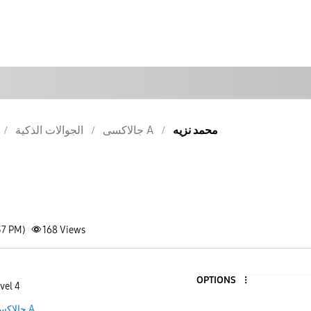
محمد نزيه
جالاكسى A
الجوالات الذكية
37 PM)
168
Views
OPTIONS
vel 4
جالاكسى A