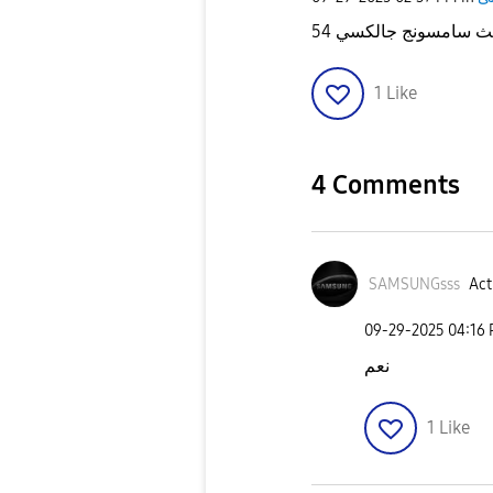
1
Like
4 Comments
SAMSUNGsss
Act
‎09-29-2025
04:16
نعم
1
Like