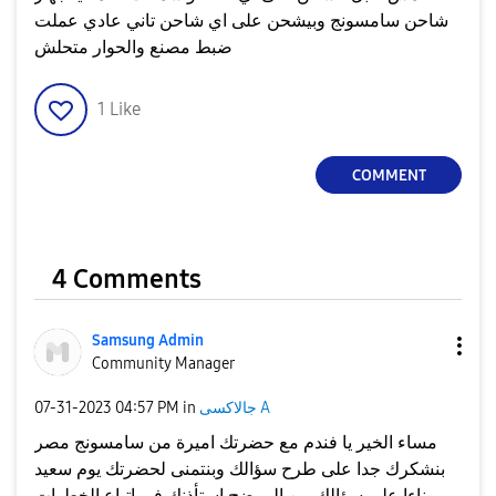
شاحن سامسونج وبيشحن على اي شاحن تاني عادي عملت
ضبط مصنع والحوار متحلش
1
Like
COMMENT
4 Comments
Samsung Admin
Community Manager
جالاكسى A
in
04:57 PM
‎07-31-2023
مساء الخير يا فندم مع حضرتك اميرة من سامسونج مصر
بنشكرك جدا على طرح سؤالك وبنتمنى لحضرتك يوم سعيد
بناءا على سؤالك من الموضح استأذنك فى اتباع الخطوات