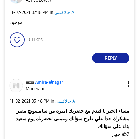
Active Level 7
جالاكسى A
in
02:18 PM
‎11-02-2021
موجود
0
Likes
REPLY
Amira-elnagar
Moderator
جالاكسى A
in
03:48 PM
‎11-02-2021
مساء الخير يا فندم مع حضرتك اميرة من سامسونج مصر
بنشكرك جدا علي طرح سؤالك ونتمنى لحضرتك يوم سعيد
بناء على سؤالك
جهاز a52