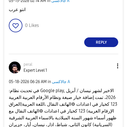
جالاكسى A
in
02:14 AM
‎05-15-2026
انتو عرب
0
Likes
REPLY
peral
Expert Level 1
جالاكسى A
in
06:26 AM
‎05-18-2026
:في تحديث نظام Google play, الاخير لشهر نيسان / أبريل
2026، تمت إضافة خيار صيغة ونظام الأرقام العربية الغربية
123 كخيار في اعدادات
⚙️
الهاتف النقال ،اللغة العربية(العراق
الإرقام الغربية) 123 كخيار في اعدادات
⚙️
الهاتف النقال مع
ظهور أسماء شهور السنة الميلادية بالاسماء العربية الشرقية
(السريانية) كانون الثاني، شباط، اذار، نيسان، أيار، حزيران