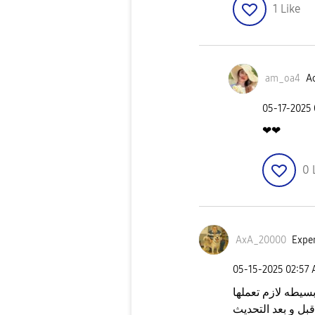
1
Like
am_oa4
Ac
‎05-17-2025
❤❤
0
AxA_20000
Exper
‎05-15-2025
02:57
يطه لازم تعملها
قبل و بعد التحديث