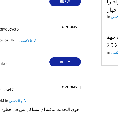
اندرويد 15 واخيرا
REPLY
in
OPTIONS
tive Level 5
اندرويد15 واجهة one
جالاكسى A
in
02:08 PM
7.0
in
REPLY
Likes
OPTIONS
t Level 2
جالاكسى A
in
 AM
اخوي التحديث مافيه اي مشاكل بس في خطوه بس