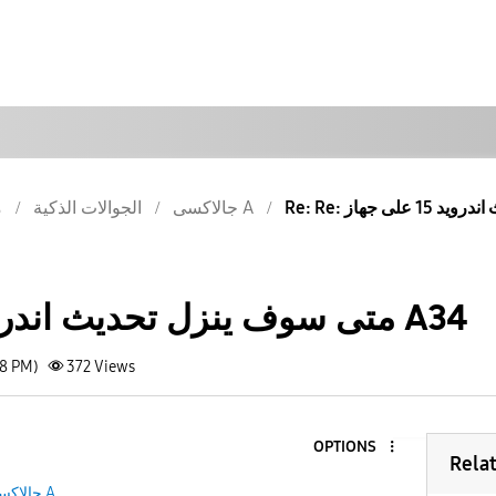
جالاكسى A
الجوالات الذكية
م
متى سوف ينزل تحديث اندرويد 15 على جهاز A34
08 PM)
372
Views
OPTIONS
Rela
جالاكسى A