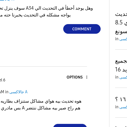
One U
يواجه مشكله في التحديث يخبرنا حته ما
8.5 الذي لم يصل لجهازي
COMMENT
سونغ
in
 👋 A53
16
in
OPTIONS
el 6
جالاكسى A
in
 AM
هوه تحديث بيه هواي مشاكل ستنزاف بطاريه 
in