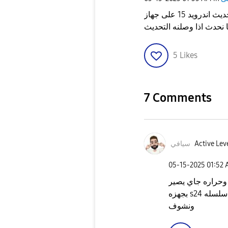
سوف ينزل تحديث اندرويد 15 على جهاز A34 وهل يوجد أخطأ في التحديث الي
 نحدث اذا وصلنه التحديث
5
Likes
7 Comments
Active Lev
سيافي
‎05-15-2025
01:52
وحراره جاي يصير
بجهزه s24 بس مادري سلسله A هم راح صير بيه مشاكل ننتضر
ونشوف