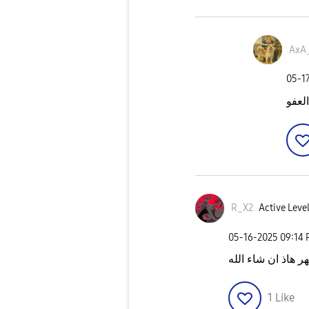
AxA
‎05-1
العفو
R_X2
Active Level
‎05-16-2025
09:14
 هاذ ان شاء الله
1
Like