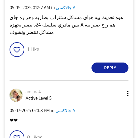
جالاكسى A
in
01:52 AM
‎05-15-2025
هوه تحديث بيه هواي مشاكل ستنزاف بطاريه وحراره جاي
يصير بجهزه s24 بس مادري سلسله A هم راح صير بيه
مشاكل ننتضر ونشوف
1
Like
REPLY
am_oa4
Active Level 5
جالاكسى A
in
02:08 PM
‎05-17-2025
❤❤
0
Likes