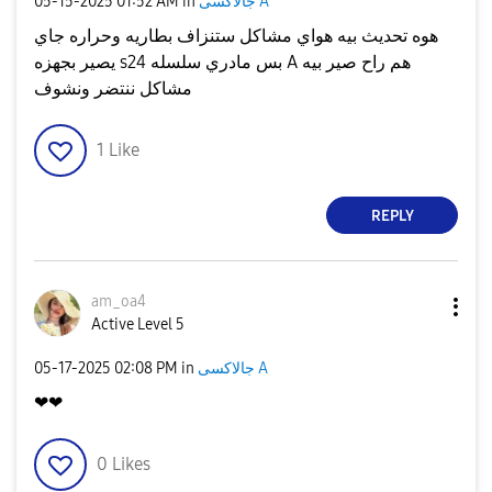
جالاكسى A
in
01:52 AM
‎05-15-2025
هوه تحديث بيه هواي مشاكل ستنزاف بطاريه وحراره جاي
يصير بجهزه s24 بس مادري سلسله A هم راح صير بيه
مشاكل ننتضر ونشوف
1
Like
REPLY
am_oa4
Active Level 5
جالاكسى A
in
02:08 PM
‎05-17-2025
❤❤
0
Likes