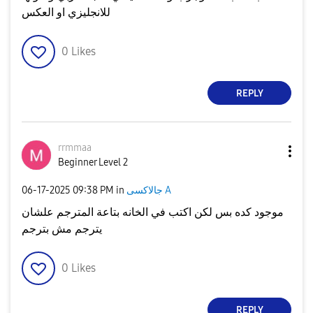
للانجليزي او العكس
0
Likes
REPLY
rrmmaa
Beginner Level 2
جالاكسى A
in
09:38 PM
‎06-17-2025
موجود كده بس لكن اكتب في الخانه بتاعة المترجم علشان
يترجم مش بترجم
0
Likes
REPLY