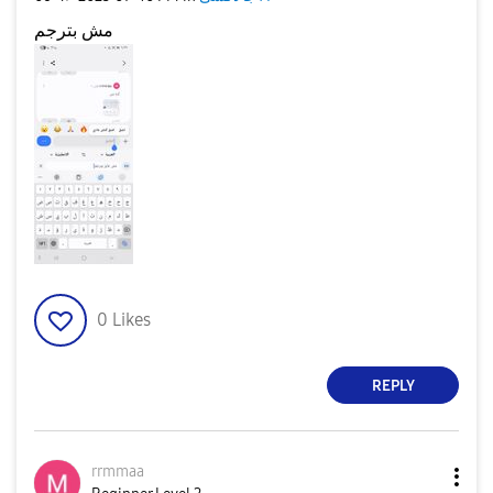
مش بترجم
0
Likes
REPLY
rrmmaa