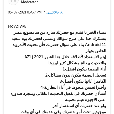
Moderator
جالاكسى A
in
03:37 PM
‎05-09-2021
Mo921998
مساء
الخير يا فندم مع حضرتك
ساره
من سامسونج مصر
بنشكرك جدا على طرح سؤالك وبنتمنى لحضرتك يوم سعيد
Android 11
بناء على سؤال حضرتك فأن تحديث الأندرويد
الخاص بجهاز
A
7
1
2021)
يتم الاستعداد لأطلاقه
خلال هذا الشهر
(
والتحديث بيعالج مشكال كتير ابرزها
أداء البصمة بيكون افضل
1-
تسجيل البصمة بيكون بدون مشاكل
2-
الكاميرا أدائها بيكون أفضلٍ
3-
وأخيرا تحسن ملحوظ في أداء البطارية
4-
أستأذن حضرتك فى تفعيل التحديث التلقائى وبمجرد صدوره
على الاجهزه هيتم تحميله
ولو عند حضرتك أى استفسار أخر
موجودين تحت أمر حضرتك وفى خدمتك فى أى وقت