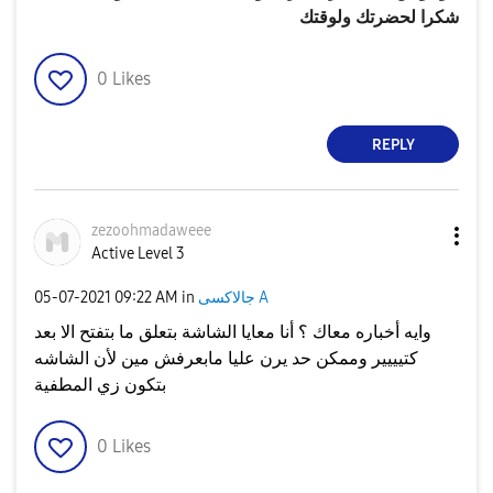
شكرا لحضرتك ولوقتك
0
Likes
REPLY
zezoohmadaweee
Active Level 3
جالاكسى A
in
09:22 AM
‎05-07-2021
وايه أخباره معاك ؟ أنا معايا الشاشة بتعلق ما بتفتح الا بعد
كتيييير وممكن حد يرن عليا مابعرفش مين لأن الشاشه
بتكون زي المطفية
0
Likes