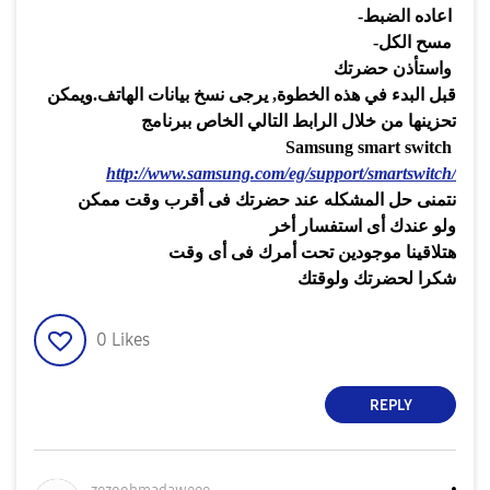
اعاده الضبط
-
مسح الكل
-
واستأذن حضرتك
قبل البدء في هذه الخطوة
,
يرجى نسخ بيانات الهاتف
.
ويمكن
تحزينها من خلال الرابط التالي الخاص ببرنامج
Samsung smart switch
http://www.samsung.com/eg/support/smartswitch/
نتمنى حل المشكله عند حضرتك فى أقرب وقت ممكن
ولو عندك أى استفسار أخر
هتلاقينا موجودين تحت أمرك فى أى وقت
شكرا لحضرتك ولوقتك
0
Likes
REPLY