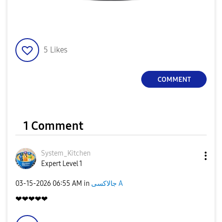
5
Likes
COMMENT
1 Comment
System_Kitchen
Expert Level 1
جالاكسى A
in
06:55 AM
‎03-15-2026
❤❤❤❤❤