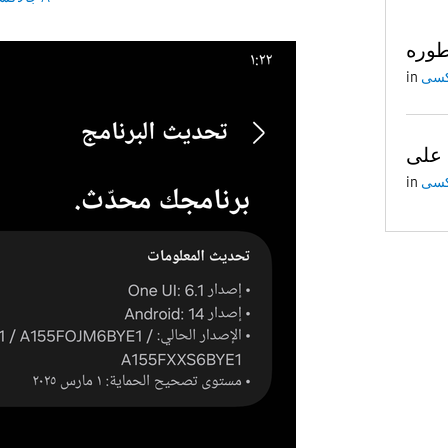
طوره
in
in