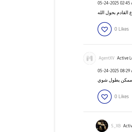
‎05-24-2025
02:45
القادم بحول الله
0
Likes
AgentXV
Active L
‎05-24-2025
08:29
 ممكن يطول شوي
0
Likes
S_XB
Activ