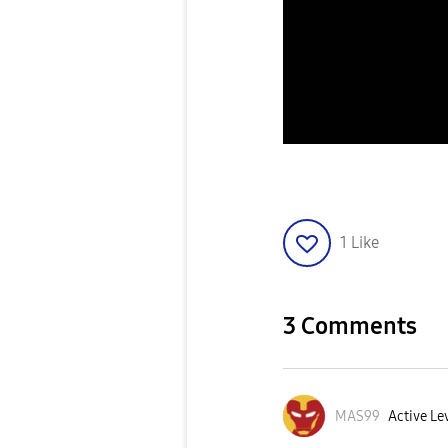
1
Like
3 Comments
MAS99
Active Le