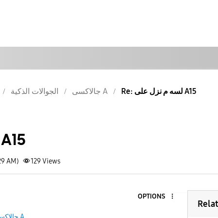
Re: لسه م نزل على A15
جالاكسى A
الجوالات الذكية
لسه م نزل عل A15
29 AM)
129
Views
OPTIONS
Rela
جالاكسى A