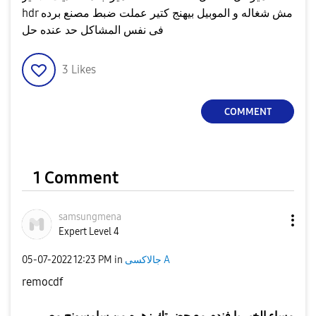
hdr مش شغاله و الموبيل بيهنج كتير عملت ضبط مصنع برده
فى نفس المشاكل حد عنده حل
3
Likes
COMMENT
1 Comment
samsungmena
Expert Level 4
جالاكسى A
in
12:23 PM
‎05-07-2022
remocdf
مساء الخير يا فندم مع حضرتك
زهره
من سامسونج مصر