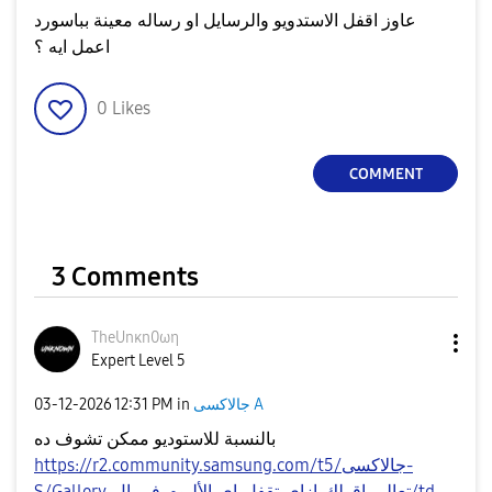
عاوز اقفل الاستدويو والرسايل او رساله معينة بباسورد
اعمل ايه ؟
0
Likes
COMMENT
3 Comments
TheUnκn0ωη
Expert Level 5
جالاكسى A
in
12:31 PM
‎03-12-2026
بالنسبة للاستوديو ممكن تشوف ده
https://r2.community.samsung.com/t5/جالاكسى-
S/Gallery-تعالي-اقولك-ازاي-تقفل-اي-الألبوم-في-ال/td-