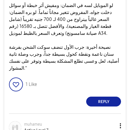
​لو الموبايل لسه في الضمان: ومفيش أثر خبطة أو سوائل
دخلت جواه، المفروض تتغير مجاناً تماماً. ​لو بره الضمان:
السعر غالباً بيتراوح من 400 لـ 700 جنيه تقريباً (شامل
قطعة الغيار والمصنعية)، والأفضل تتصل بـ 16580 (رقم
صيانة سامسونج) وتعرف السعر بالظبط لموديل A34.
​نصيحة أخيرة: جرب الأول تنضف سوكت الشحن بفرشة
سنان ناعمة ونقطة كحول بسيطة جداً، وجرب وصلة تانية
أصلية، لعل وعسى تطلع المشكلة بسيطة وتوفر على نفسك
المشوار."
1
Like
REPLY
muhameu