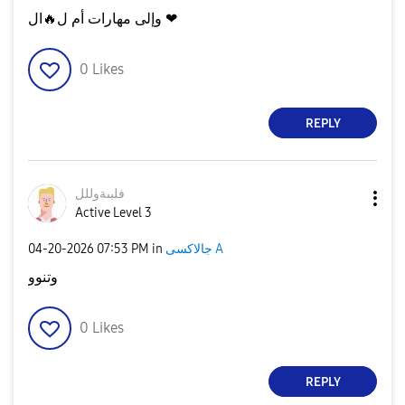
ال ❤
وإلى مهارات أم ل
🔥
0
Likes
REPLY
فلبىةوللل
Active Level 3
جالاكسى A
in
07:53 PM
‎04-20-2026
وتنوو
0
Likes
REPLY