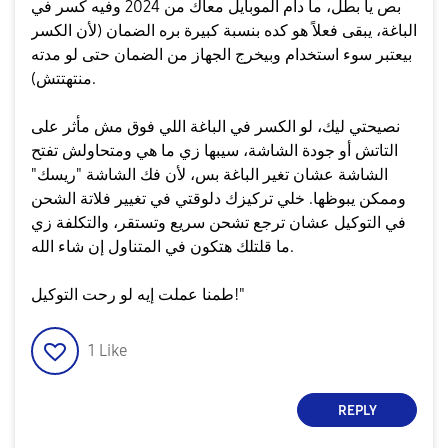
​بص يا بطل، ما دام الموبايل معاك من 2024 وفيه كسر في
الباغة، يبقى فعلاً هو كده بنسبة كبيرة بره الضمان (لأن الكسر
بيعتبر سوء استخدام وبيخرج الجهاز من الضمان حتى لو مدته
منتهتتش).
​نصيحتي ليك، لو الكسر في الباغة اللي فوق مش مأثر على
التاتش أو جودة الشاشة، سيبها زي ما هي ومتحاولش تفتح
الشاشة عشان تغير الباغة بس، لأن فك الشاشة "ريسك"
وممكن يبوظها. خلي تركيزك دلوقتي في تغيير فلاتة الشحن
في التوكيل عشان ترجع تشحن سريع وتستقر، والتكلفة زي
ما قلتلك هتكون في المتناول إن شاء الله.
​طمنا عملت إيه لو رحت التوكيل!"
1
Like
REPLY