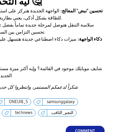
🤔
ليه التحديث ده مهم؟
تحسين "نبض" المعالج:
الواجهة الجديدة هتركز على استغل
للطاقة بشكل أذكى، يعني بطارية أطول وأداء أسلس.
سلاسة التنقل هتوصل لمرحلة جديدة تماماً بفضل
سيمف
تحسين التزامن بين السوفت وير والهاردوير.
ذكاء الواجهة:
ميزات ذكاء اصطناعي جديدة هتسهل عليك 
شايف موبايلك موجود في القائمة؟ وإيه أكتر ميزة مست
الجديد
شكراً لدعمكم المستمر، وانتظروا كل جد
ONEUI8_5
samsunggalaxy
النجم_الثاقب
technews
COMMENT