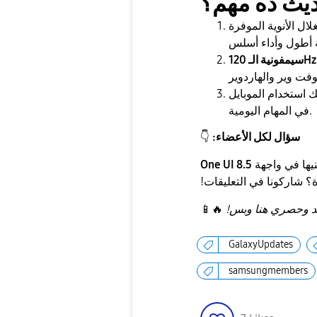
ال الأنوية الموفرة
ونية الـ 120Hz:
استخدام الموبايل
في المهام اليومية.
سؤال لكل الأعضاء:
👇
نيها في واجهة
One UI 8.5
ة؟ شاركونا في التعليقات!
يد وحصري هنا وبس!
🔥
📱
GalaxyUpdates
samsungmembers