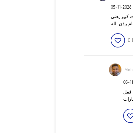
‎05-11-2026
 كبير يعني
 بإذن الله
0
Moh
‎05-1
 قفل
ارات