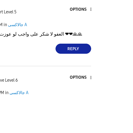
OPTIONS
rt Level 5
جالاكسى A
in
PM
🙏
🙏
العفو لا شكر على واجب لو عوزت اي حاجه انا معاك ❤❤
REPLY
OPTIONS
ve Level 6
جالاكسى A
in
PM