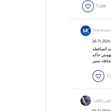
1
Like
K-ALMutair
‎06-11-2026
ه الصاقطه
فهمش حاكه
جافله تسير
1
L
لنجم_الثاقب