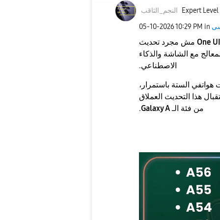
Expert Level
النجم_الثاقب
‎05-10-2026
10:29 PM
in
One UI
مش مجرد تحديث
معالج مع الشاشة والذكاء
الاصطناعي.
ت هواتفي الستة باستمرار،
بال هذا التحديث العملاق
من فئة الـ
Galaxy A
.