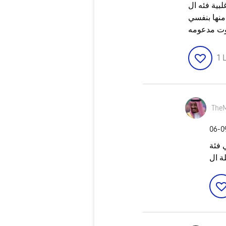
منها بنفسي
وت مدعومه
1
L
The
‎06-