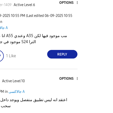
OPTIONS
er-1409
Active Level 6
09-2025
10:55 PM
(Last edited
‎06-09-2025
10:55
 in
جالاكسى A
انا عندي A55 وعن
موجود في جهازي S24 الترا
REPLY
1
Like
OPTIONS
Active Level 10
جالاكسى A
in
 PM
اعتقد انه ليس تطبيق منفصل ويوجد داخل ال
سحب ال