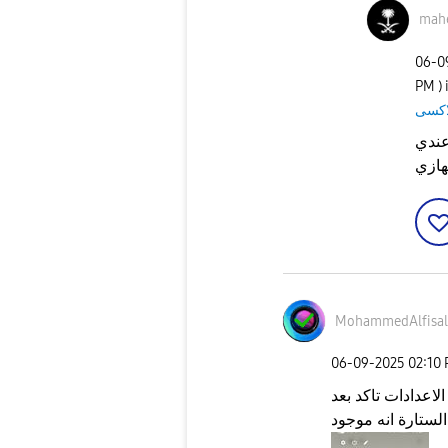
mah
‎06-
PM
)
دي A35 مب موجود فيها لكن
MohammedAlfisal
‎06-09-2025
02:10
اعدادات تاكد بعد
ستارة انه موجود