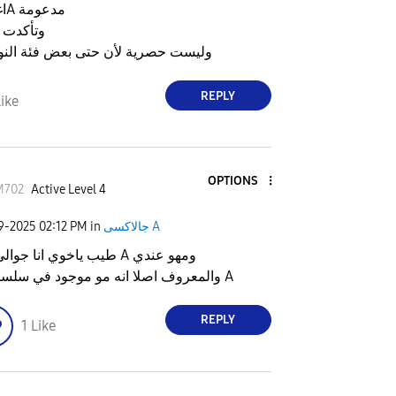
اغلبية فئه الA مدعومة
وتأكدت 
وليست حصرية لأن حتى بعض فئة الن
REPLY
ike
OPTIONS
M702
Active Level 4
جالاكسى A
in
02:12 PM
09-2025
طيب ياخوي انا جوالي فئة A ومهو عندي
والمعروف اصلا انه مو موجود في سلسلة ال A
REPLY
1
Like