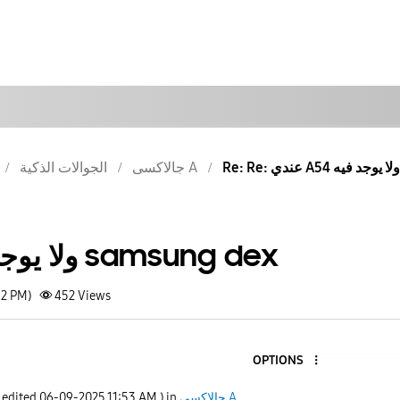
جالاكسى A
الجوالات الذكية
عندي A54 ولا يوجد فيه samsung dex
12 PM)
452
Views
OPTIONS
جالاكسى A
) in
11:53 AM
‎06-09-2025
t edited