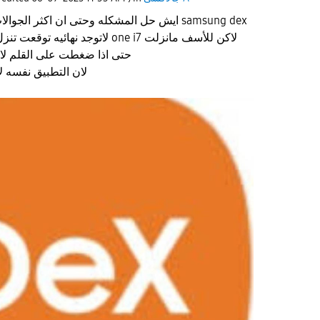
samsung dex
ايش حل المشكله وحتى ان اكثر الجوالات متواجد فيها هاذة الميزة
لاكن جوالي a54 لاتوجد نهائيه توقعت تنزل بتحديث one i7 لاكن للأسف مانزلت
حتى اذا ضغطت على القلم لاتوجد ضمن الازرار المتاحة
لان التطبيق نفسه 