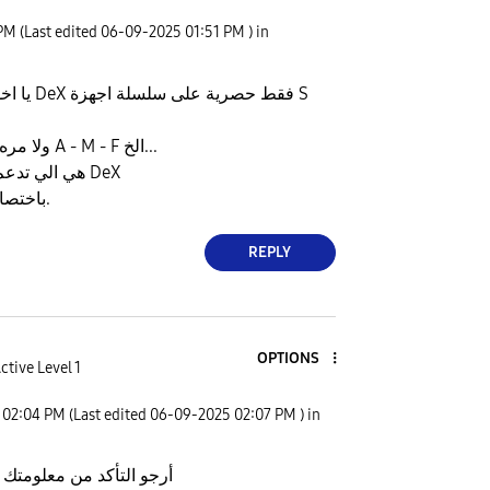
 PM
(Last edited
‎06-09-2025
01:51 PM
) in
يا اخوي ترى سامسونج DeX فقط حصرية على سلسلة اجهزة S
ولا مره قد دعمت سلسلة A - M - F الخ...
ماعدا سلسلة FE هي الي تدعم DeX
باختصار ، جوالك ما يدعم.
REPLY
OPTIONS
ctive Level 1
02:04 PM
(Last edited
‎06-09-2025
02:07 PM
) in
أرجو التأكد من معلومتك ق