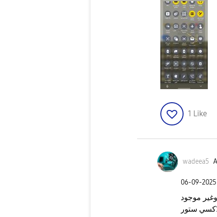
1
Like
wadeea5
A
‎06-09-2025
وغير موجود
اكسي ستور