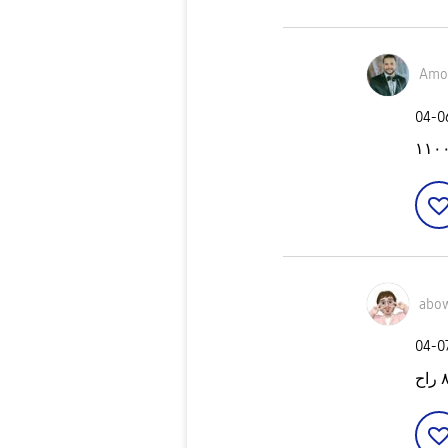
Amor
‎04-
abo
‎04-0
ح