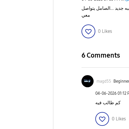
ه جديد ...الصامل يتواصل
معي
0
Likes
6 Comments
magd55
Beginner
‎04-06-2026
01:12
كم طالب فيه
0
Likes