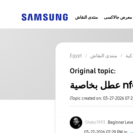
معرض جالاكسى
منتدى النقاش
كية
منتدى النقاش
Egypt
Original topic:
خاصية nfc
(Topic created on: 03-27-2026 07:
Sheko1993
Beginner Leve
‎03-27-2026
07:29 PM
in