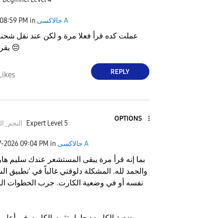
جالاكسى A
in
08:59 PM
عملت كده قرأ فعلا مرة و لكن عند نقل شحنة ا
😔
يقرأ مرة اخرى
REPLY
Likes
OPTIONS
Expert Level 5
النجم_ال
جالاكسى A
in
09:04 PM
7-2026
بما إنه قرأ مرة يبقى المستشعر عندك سليم هار
والحمد لله. المشكلة دلوقتي غالباً في 'تطبيق ال
نفسه أو في وضعية الكارت. جرب الخطوات النه
​وضعية الكارت: حاول تثبت الكارت في أعلى