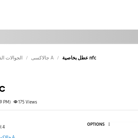
عطل بخاصية nfc
جالاكسى A
الجوالات الذ
عطل ب
29 PM)
175
Views
OPTIONS
l 4
جالاكسى A