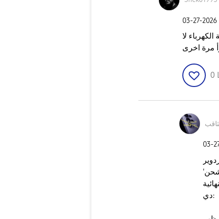
‎03-27-2026
لكهرباء لا
0
ثاقب
‎03-2
دوير
شحن'
ائية
دي:
 ظهر