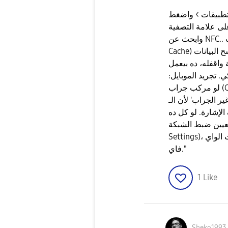
لتطبيقات > واضغط
علامة التصفية (Filter) وفعل "إظهار تطبيقات النظام"،
وابحث عن NFC.. ادخل عليه واعمل 'مسح التخزين المؤقت' (Clear
Cache) و 'مسح البيانات' (Clear Data) واعمل ريستارت للموبايل. ​
: فعل وضع الطيران لمدة 30 ثانية واقفله، ده بيعمل
​تجريد الموبايل:
لو مركب جراب (Cover) سميك أو فيه مغناطيس، جرب تشحن
لأن الـ A53 الحساس بتاعه في
إشارة. ​لو كل ده
لشبكة' (Reset Network
Settings)، ودي مش بتمسح بياناتك بس بتمسح باسوريدات الواي
فاي."
1
Like
Sheko1993