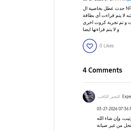
حدث عطل بخاصية ال NFC بهاتفى A53 5g من بعد ما تم التحديث الأخير .. و يظهر
اءت أى بطاقة NFC مثل كارت الكهرباء مع
ت و تم تجربة كروت اخرى
و لا يتم قراءتها ايضا
0
Likes
4 Comments
Expe
النجم_الثاقب
‎03-27-2026
07:36
ب، وإن شاء الله