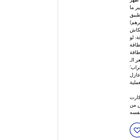
ثوانٍ من غير ما
طبيق
رهم)
) بتاع
: لو
)، اقفله
طاقة
ى البطارية. ​تجريد
راب'
عازل
كارت
ش من