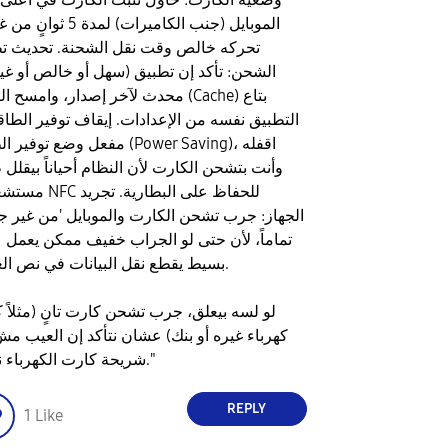
الموبايل (جنب الكاميرات) لمدة 5 
تحركه خالص وقت نقل الشحنة. ​تحديث ت
الشحن: تأكد إن تطبيق (سهل أو خالص أو غي
محدث لآخر إصدار، وامسح الكاش (Cache
التطبيق نفسه من الإعدادات. ​إيقاف توفير الطاقة
مفعل وضع توفير الطاقة (Power Saving
وأنت بتشحن الكارت لأن النظام أحياناً بيقلل 
مستشعر الـ NFC للحفاظ عل
الجهاز: جرب تشحن الكارت والموبايل 'من غير ج
تماماً، لأن حتى لو الجراب خفيف ممكن يعمل 
بسيط يقطع نقل البيانات في نص العملية.
​لو لسه بيعلق، جرب تشحن كارت تانٍ (مثلاً 
كهرباء غيره أو بنك) عشان نتأكد إن العيب م
شريحة كارت الكهرباء نفسه."
REPLY
1
Like