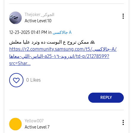
Thejoker_الجوكر
Active Level 10
جالاكسى A
in
01:41 PM
‎12-23-2025
🙏
ممكن تروح ع البوست ده وترد عليا معلش
https://r2.community.samsung.com/t5/جالاكسى-A/
الناس-اللي-معاها-a25-اندرويد-١٦/td-p/21278599?
src=Shar...
0
Likes
REPLY
Yellow007
Active Level 7