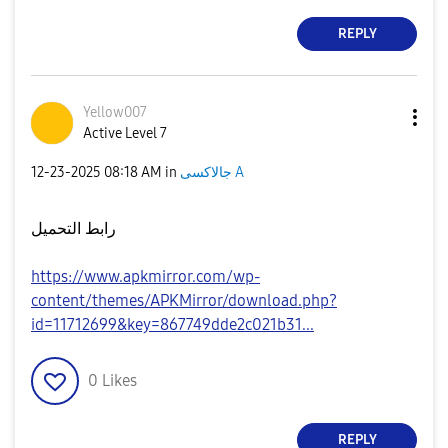
REPLY
Yellow007
Active Level 7
جالاكسى A
in
08:18 AM
‎12-23-2025
رابط التحميل
https://www.apkmirror.com/wp-
content/themes/APKMirror/download.php?
id=11712699&key=867749dde2c021b31...
0
Likes
REPLY