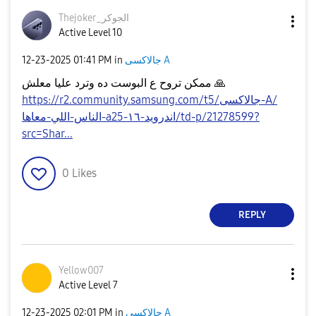
Thejoker_الجوكر
Active Level 10
جالاكسى A
in
01:41 PM
‎12-23-2025
🙏
ممكن تروح ع البوست ده وترد عليا معلش
https://r2.community.samsung.com/t5/جالاكسى-A/
الناس-اللي-معاها-a25-اندرويد-١٦/td-p/21278599?
src=Shar...
0
Likes
REPLY
Yellow007
Active Level 7
جالاكسى A
in
02:01 PM
‎12-23-2025