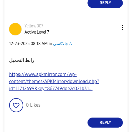
REPLY
Yellow007
Active Level 7
جالاكسى A
in
08:18 AM
‎12-23-2025
رابط التحميل
https://www.apkmirror.com/wp-
content/themes/APKMirror/download.php?
id=11712699&key=867749dde2c021b31...
0
Likes
REPLY