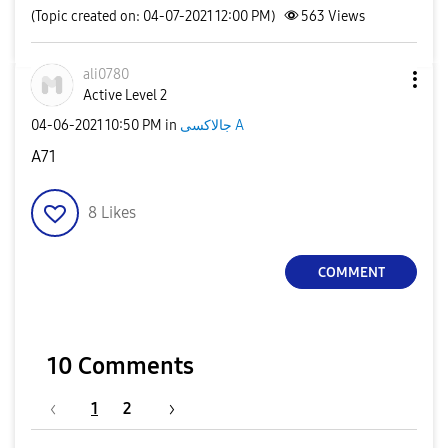
(Topic created on: 04-07-2021 12:00 PM)
563
Views
ali0780
Active Level 2
جالاكسى A
in
10:50 PM
‎04-06-2021
A71
8
Likes
COMMENT
10 Comments
1
2