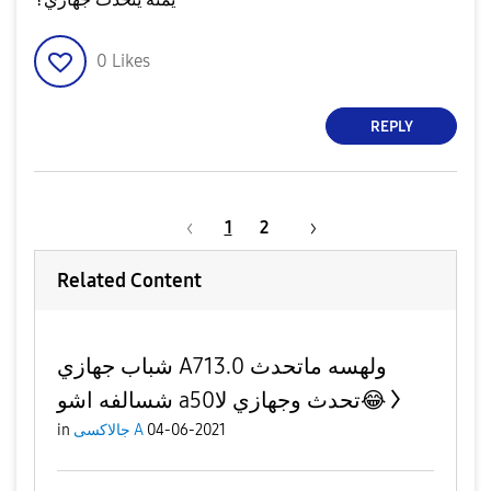
0
Likes
REPLY
1
2
Related Content
شباب جهازي A71ولهسه ماتحدث 3.0
شسالفه اشو a50تحدث وجهازي لا😂
04-06-2021
جالاكسى A
in