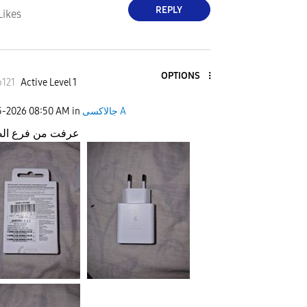
REPLY
Likes
OPTIONS
o121
Active Level 1
جالاكسى A
in
08:50 AM
5-2026
عرفت من فرع الص