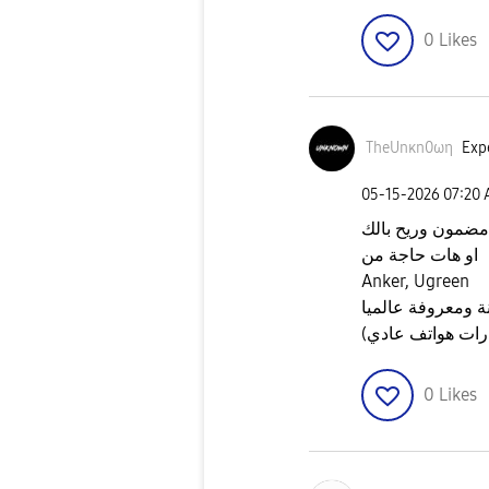
0
Likes
TheUnκn0ωη
Expe
‎05-15-2026
07:20
ضمون وريح بالك
او هات حاجة من
Anker, Ugreen
ومعروفة عالميا
0
Likes