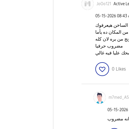
JoOo121
Active Le
‎05-15-2026
08:43
 الساخن هيعرفوك
ن المكان ده يأما
 من بره لان كله
مضروب حرفيا
حك عليا فيه غالي
0
Likes
m7med_A5
‎05-15-2026
انه مضروب