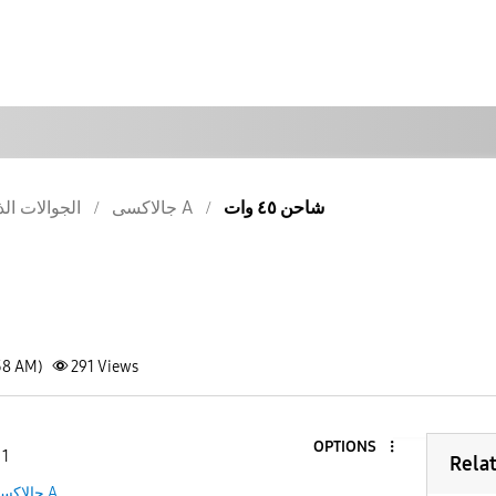
شاحن ٤٥ وات
جالاكسى A
الجوالات الذ
58 AM)
291
Views
OPTIONS
 1
Rela
جالاكسى A