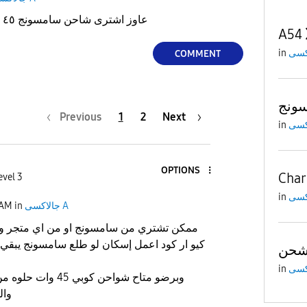
عاوز اشترى شاحن سامسونج ٤٥ وات ازاى اعرف انه اصلى
A54
in
COMMENT
ونج
Previous
1
2
Next
in
OPTIONS
Char
evel 3
in
جالاكسى A
in
 AM
ممكن تشتري من سامسونج او من اي متجر والت
كيو ار كود اعمل إسكان لو طلع سامسونج يبقي 
in
وبرضو متاح شواحن كوبي
وال