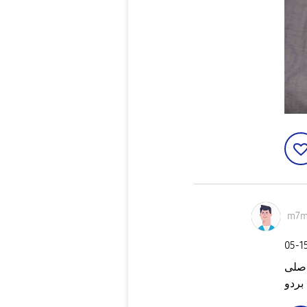
m7m
‎05-1
اصلى
بردو