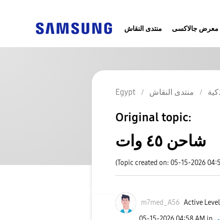
معرض جالاكسى
منتدى النقاش
كية
منتدى النقاش
Egypt
Original topic:
شاحن ٤٥ وات
(Topic created on: 05-15-2026 04:
m7med_A56
Active Level
‎05-15-2026
04:58 AM
in