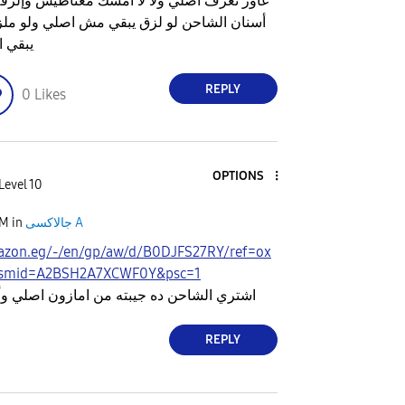
عاوز تعرف اصلي ولا لا امسك مغناطيس وإلزق
أسنان الشاحن لو لزق يبقي مش اصلي ولو م
يبقي 
REPLY
0
Likes
OPTIONS
Level 10
جالاكسى A
in
AM
azon.eg/-/en/gp/aw/d/B0DJFS27RY/ref=ox
1?smid=A2BSH2A7XCWF0Y&psc=1
اشتري الشاحن ده جيبته من امازون اصلي و
REPLY