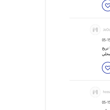
JoO
‎05-1
تريح
محلي
hos
‎05-1