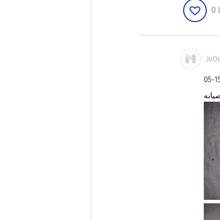
0
JoO
‎05-1
يانه