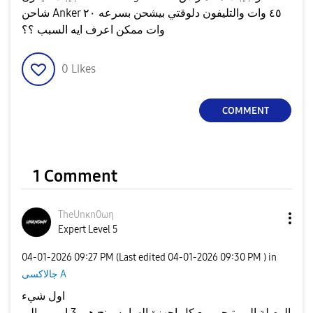
شاحن Anker ٤٥ وات والتليفون دلوقتي بيشحن بسرعه ٢٠
وات ممكن اعرف ايه السبب ؟؟
0
Likes
COMMENT
1 Comment
TheUnκn0ωη
Expert Level 5
‎04-01-2026
09:27 PM
(Last edited
‎04-01-2026
09:30 PM
) in
جالاكسى A
اول شيء
الوصلة الي بتيجي مع كل اجهزة السامسونج هي 3 امبير والي