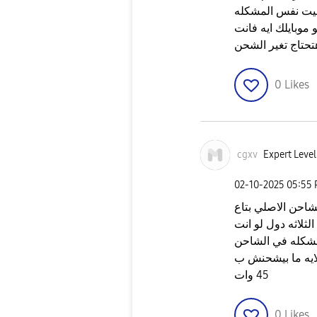
قيت نفس المشكله
 موبايلك ايه فانت
تحتاج تغير الشحن
0
Likes
cgxv
Expert Level
‎02-10-2025
05:55
الشاحن الاصلي بتاع
ثلاثه دول لو انت
مشكله في الشاحن
 الايه ما بيشحنش ب
45 وات
0
Likes