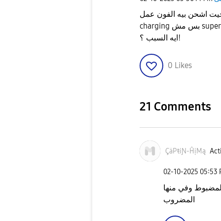
 وات ، و لما جيت اشحن بيه الفون عمل fast
ايه السبب ؟!
0
Likes
21 Comments
ÇäPŧiƝ-ĤịMą
Act
‎02-10-2025
05:53
لمضبوط وفي منها
المضروب