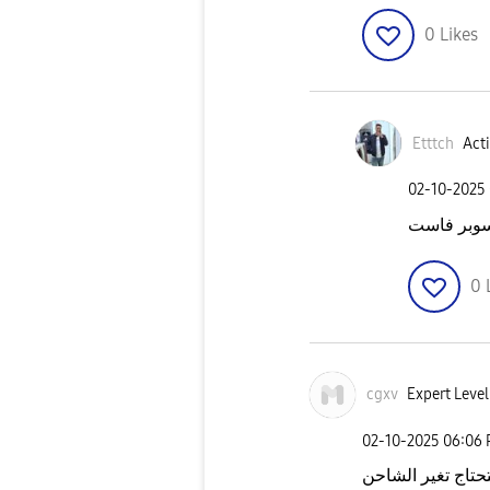
0
Likes
Etttch
Acti
‎02-10-2025
سوبر فاست
0
cgxv
Expert Level
‎02-10-2025
06:06
تحتاج تغير الشاحن