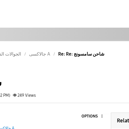
Re: Re: شاحن سامسونج
جالاكسى A
الجوالات الذ
ش
02 PM)
249
Views
OPTIONS
Rela
جالاكسى A