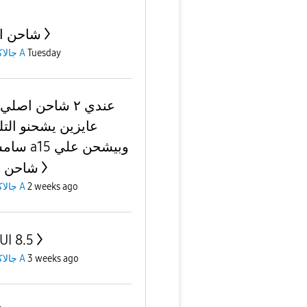
شاحن ا
Tuesday
جالاكسى A
عندي ٢ شاحن اص
عايزين يشحنو التل
سامسونج a15
شاحن ع
2 weeks ago
جالاكسى A
UI 8.5
3 weeks ago
جالاكسى A