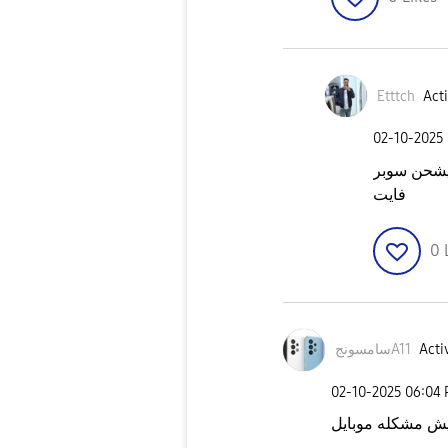
Etttch
Acti
‎02-10-2025
سونج ايه ٥٢ اس و بيشحن سوبر
فايت
0
Acti
سامسونجA11
‎02-10-2025
06:04