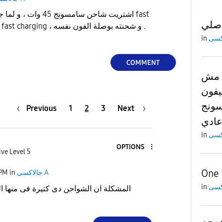
اشتريت شاحن سامسونج 45
صلي
charging بس مش super fast charging ، و شحنته بوصلة الفون نفسه .
in
COMMENT
لي مش
يفون
 وبيشحن علي
Previous
1
2
3
Next
ادي
in
OPTIONS
ive Level 5
One 
جالاكسى A
in
 PM
in
المشكلة ان الشواحن دى كتيرة فى منها ا