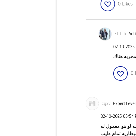
0
Likes
Etttch
Acti
‎02-10-2025
جربه هناك
0
cgxv
Expert Level
‎02-10-2025
05:54
 لو هو معمول له
طاريه تمام طيب