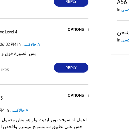
A56
REPLY
in
OPTIONS
ve Level 4
in
جالاكسى A
in
06:02 PM
بس الصورة فوق و م
REPLY
Likes
OPTIONS
 3
جالاكسى A
in
 PM
اعمل له سوفت وير ابديت ولو هو مش معمول له
خش على تطبيق سامسونج ميمبرز وافحص الب