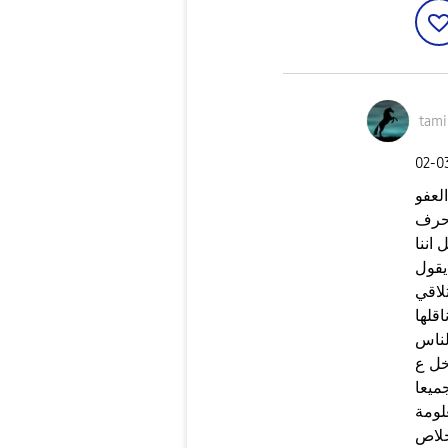
tam
‎02-
العفو
 حرف
اننا
يقول
لاقي
قلها
خل ع
لومة