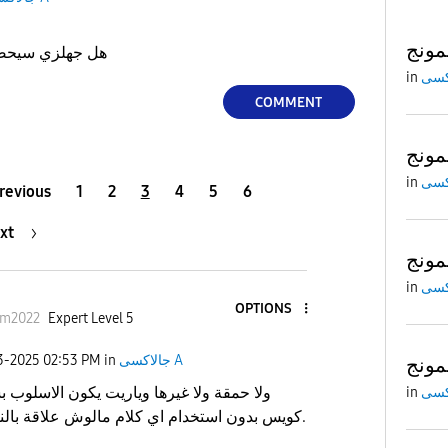
هل جهلزي سيحصل 
in
COMMENT
in
revious
1
2
3
4
5
6
xt
in
OPTIONS
im2022
Expert Level 5
جالاكسى A
in
02:53 PM
03-2025
ولا حمقة ولا غيرها وياريت يكون الاسلوب 
in
كويس بدون استخدام اي كلام مالوش علاقة بالنقاش.