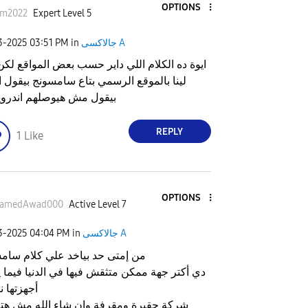
OPTIONS
im2022
Expert Level 5
جالاكسى A
in
03:51 PM
03-2025
ايوة ده الكلام اللي داير حسب بعض المواقع لكن 
لينا بالموقع الرسمي بتاع سامسونج بيقول ا
بيقول مش هيوصلهم اندرويد 
REPLY
1
Like
OPTIONS
amedAwad000
Active Level 7
جالاكسى A
in
04:04 PM
03-2025
من إمتى حد بياخد علي كلام سام
دي أكتر جهة ممكن متثقش فيها في الدنيا فيما
أجهزتها ن
شركة حقيرة ومقرفة وإن شاء الله مش هت