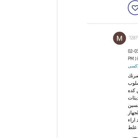
1287
‎02-
PM
)
سلوب
كده
يثات
حسين
لجهاز
اراء