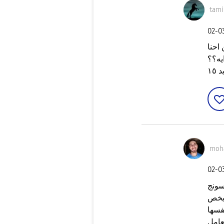
tam
‎02-
احنا
يه؟؟
١٥
moh
‎02-
سونج
 يخص
فسها
عامل