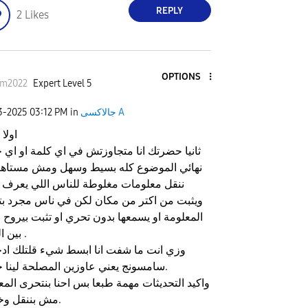
REPLY
2
Likes
OPTIONS
im2022
Expert Level 5
جالاكسى A
in
03:12 PM
03-2025
اولا 
ثانيا حضرتك انا متجاوزتش في اي كلمة او اي
نهائي الموضوع كله بسيط وسهل ومش مستاهل 
ننقل معلومات مغلوطة للناس اللي يعرف 
ويثبت من اكتر من مكان لكن في ناس مجرد بت
المعلومة او يسمعها بدون تحري او تثبت بيروح نا
بين الناس .
وزي انت ما شفت انا ابسط شيء قلتلك اد
سامسونج يعني عاوزين المصلحة لينا جميعا.
واكيد التحديثات مهمة طبعا بس احنا بنتحرى المع
مش بننقل وخلاص.