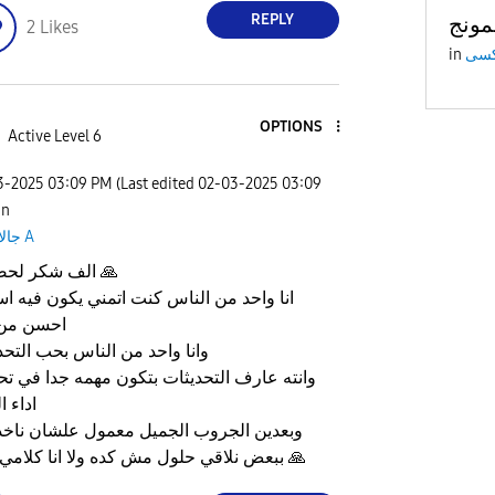
REPLY
2
Likes
in
OPTIONS
Active Level 6
03-2025
03:09 PM
(Last edited
‎02-03-2025
03:09
 in
جالاكسى A
🙏
الف شكر لحضرتك
انا واحد من الناس كنت اتمني يكون فيه ا
احسن من 
وانا واحد من الناس بحب التحد
وانته عارف التحديثات بتكون مهمه جدا في ت
اداء ا
وبعدين الجروب الجميل معمول علشان ناخد 
🙏
ببعض نلاقي حلول مش كده ولا انا كلامي غلط