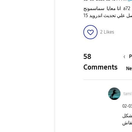
انا معايا سماسمونج a72
علي تحديث اندرويد 15
2
Likes
58
P
Comments
Ne
tam
‎02-
بشكل