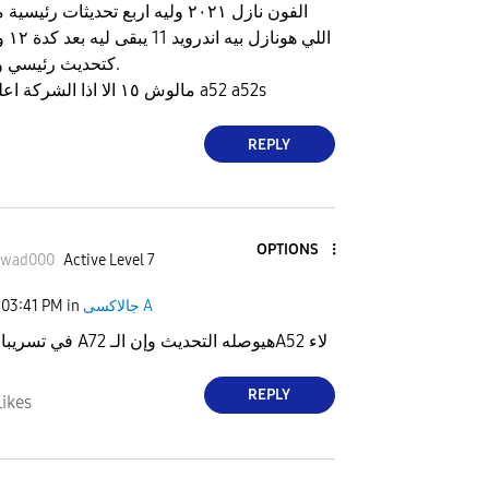
الفون نازل ٢٠٢١ وليه اربع تحديثات 
كتحديث رئيسي و٦.١ تحديث فرعي.
مالوش ١٥ الا اذا الشركة اعلنت زيه زي فونات a52 a52s
REPLY
OPTIONS
wad000
Active Level 7
جالاكسى A
in
03:41 PM
في تسريبات بتقول إن A72 هيوصله التحديث وإن الـA52 لاء
REPLY
Likes