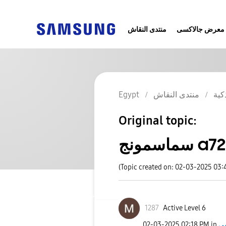
معرض جالاكسى
منتدى النقاش
كية
منتدى النقاش
Egypt
Original topic:
سماسمونج a72
(Topic created on: 02-03-2025 03:
1287
Active Level 6
‎02-03-2025
02:18 PM
in