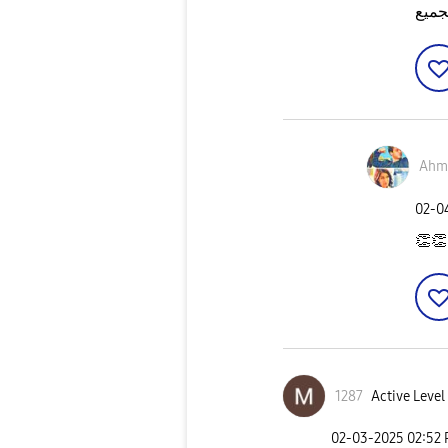
Ahm
‎02-
👏
👏
1287
Active Level
‎02-03-2025
02:52