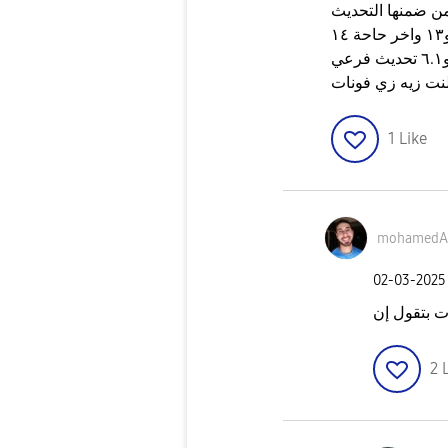
رئيسية من ضمنها التحديث
اللي هونازل بيه اندرويد 11 يبقى ليه بعد كدة ١٢ و١٣ واخر حاحة ١٤
1
Like
mohamedA
‎02-03-2025
2