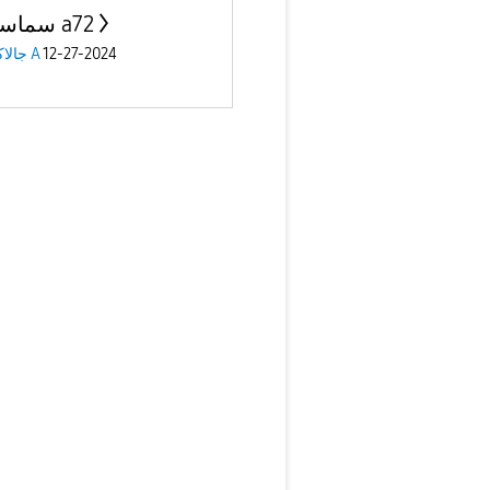
سماسمونج a72
12-27-2024
جالاكسى A