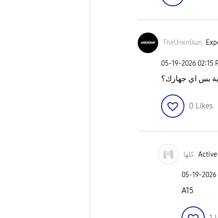
TheUnκn0ωη
Expe
‎05-19-2026
02:15 
لية بس اي جهازك؟
0
Likes
كلها
Active 
‎05-19-2026
A15
1
L