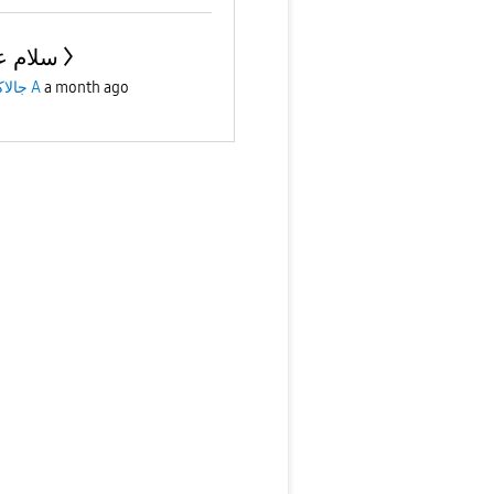
سلام ع
جالاكسى A
a month ago