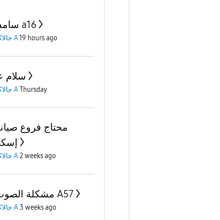
سامسونج a16
جالاكسى A
19 hours ago
سلام ع
جالاكسى A
Thursday
محتاج فروع صيان
إسكن
جالاكسى A
2 weeks ago
مشكلة الصوت في A57
جالاكسى A
3 weeks ago