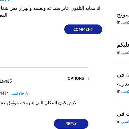
انا معايه التلفون عايز سماعه وبصمه والهزار مش شغا
القطع الاصليه وله زي الاصليه
in
COMMENT
ليكم
in
ة في
OPTIONS
Level 3
درية
in
 PM
in
جالاكسى A
لازم يكون المكان اللي هتروحه موثوق عشا
in
REPLY