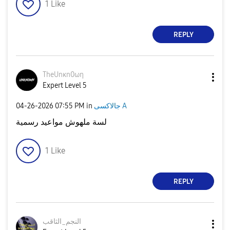
1
Like
REPLY
TheUnκn0ωη
Expert Level 5
‎04-26-2026
07:55 PM
in
جالاكسى A
لسة ملهوش مواعيد رسمية
1
Like
REPLY
النجم_الثاقب