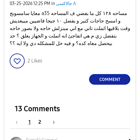
جالاكسى A
in
12:25 PM
‎03-25-2026
معايا سامسونج a35 مساحه ١٢٨ كل ما بفضي ف المساحه
و امسح حاجات كتير و يفضل ١٠ جيجا فاضيين مبيعديش
وقت بلاقيها اتملت تاني مع اني مبنزلش حاجه ولا بصور حاجه
بتفضل زي م هي اتفاجئ انه اتملت و الجهاز يعلق ؟ حد
بيحصل معاه كده؟ و فيه حل للمشكله دي ولا ايه ؟؟
2
Likes
COMMENT
13 Comments
1
2