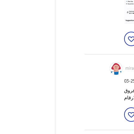
mir
‎03-
فروق
رقام