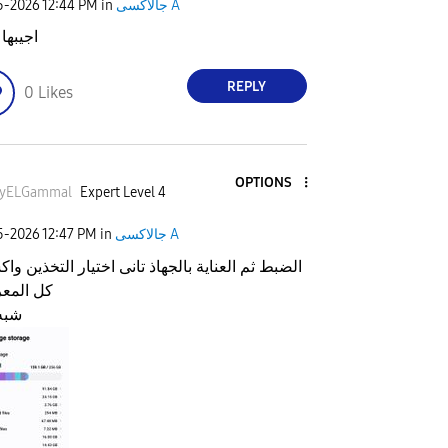
جالاكسى A
in
12:44 PM
25-2026
اجيبها
REPLY
0
Likes
OPTIONS
yELGammal
Expert Level 4
جالاكسى A
in
12:47 PM
25-2026
الضبط ثم العناية بالجهاذ تانى اختيار التخذين و
كل المع
شبه