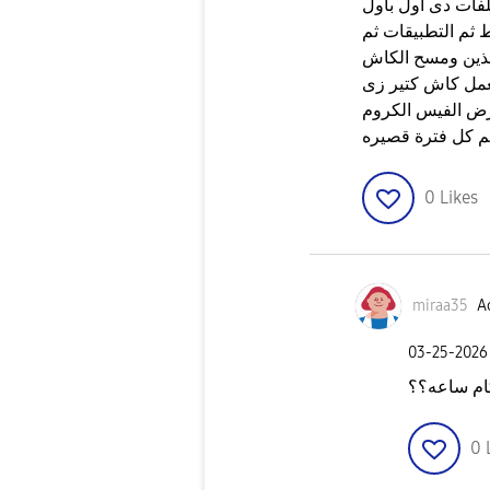
لفات دى اول بأول
 ثم التطبيقات ثم
خذين ومسح الكاش
تعمل كاش كتير زى
رض الفيس الكروم
م كل فترة قصيره
0
Likes
miraa35
Ac
‎03-25-2026
م ساعه؟؟
0