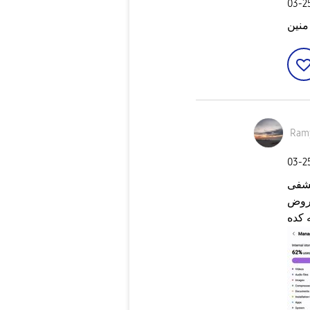
‎03-
 منين
Ram
‎03-
اكشفى
روض
 كده