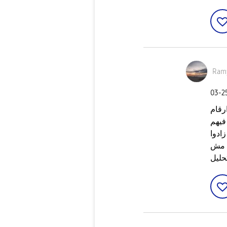
Ram
‎03-
 نفس ارقام
فيهم
ادوا
ده 8 جيجا وده مش
حليل