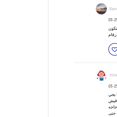
Ram
‎03-
بتكون
mir
‎03-
١ جيجا بعدها يجي
اقيش
 حاجه
حتى