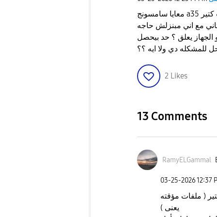
معايا سامسونج a35 مساحه ١٢٨ كل ما بفضي ف المساحه و امسح حاجات كتير
لت تاني مع اني مبنزلش حاجه
 الجهاز يعلق ؟ حد بيحصل
ل للمشكله دي ولا ايه ؟؟
2
Likes
13 Comments
RamyELGammal
‎03-25-2026
12:37 
ير ( ملفات مؤقته
يعنى )