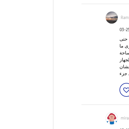
Ram
‎03-
 حتى
ضيين زى ما
ساحة
لجهاز
عشان
 جزء
mir