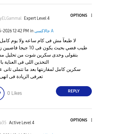
OPTIONS
yELGammal
Expert Level 4
جالاكسى A
in
12:42 PM
25-2026
لا طبعآ مش فى كام ساعه ولا يوم كامل
طيب فضي بحيث يكون فى 10 جيجا فا
بتقولى وخدى سكرين شوت من تحليل م
التخذين اللى فى العناية با
سكرين كامل لمقارنتها بعد ما تتملى تانى 
تعرفى الزيادة فى انهى
REPLY
0
Likes
OPTIONS
aa35
Active Level 4