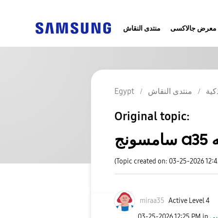
معرض جالاكسى
منتدى النقاش
كية
منتدى النقاش
Egypt
Original topic:
حه
(Topic created on: 03-25-2026 12:
miraa35
Active Level 4
‎03-25-2026
12:25 PM
in