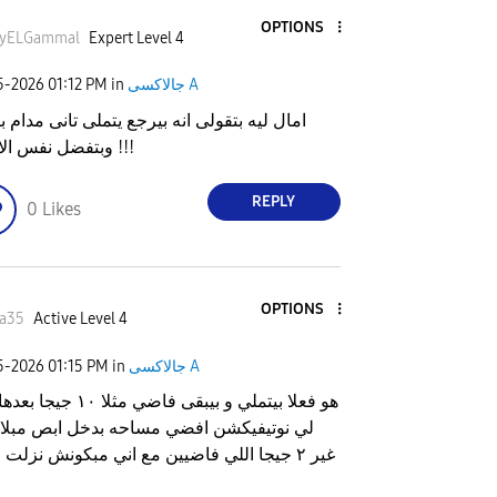
OPTIONS
yELGammal
Expert Level 4
جالاكسى A
in
01:12 PM
25-2026
امال ليه بتقولى انه بيرجع يتملى تانى مدام 
وبتفضل نفس الارقام !!!
REPLY
0
Likes
OPTIONS
aa35
Active Level 4
جالاكسى A
in
01:15 PM
25-2026
هو فعلا بيتملي و بيبقى فاضي مثلا ٠
لي نوتيفيكشن افضي مساحه بدخل ابص مبل
غير ٢ جيجا اللي فاضيين مع اني مبكونش نزلت