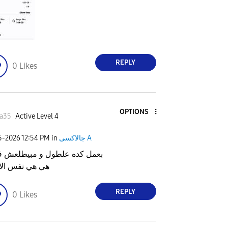
REPLY
0
Likes
OPTIONS
aa35
Active Level 4
جالاكسى A
in
12:54 PM
25-2026
بعمل كده علطول و مبيطلعش 
هي هي نفس الا
REPLY
0
Likes