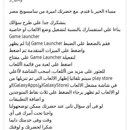
مساء الخير يا فندم. مع حضرتك اميرة من سامسونج مصر
بنشكرك جدا علي طرح سؤالك
بناءا علي استفسارك بالنسبة لتشغيل وضع الالعاب او خاصية
Game launcher
إذا لم يظهر Game Launcher فقم بالضغط علي الضبط
واضغط على الميزات المتقدمة ثم اضغط
على مفتاح Game Launcher لتفعيلة
اضغط على لعبة من قائمة األلعاب
للعثور على مزيد من األلعاب، اسحب الشاشة لأاعلي
سيتم تلقائيا إظهار الالعاب التي تم تنزيلها من play store
او(GalaxyApps)اوGalaxyStore) في شاشة مشغل الالعاب
لو الالعاب لم تظهر برجاء الضغط علي ثلاث نقاط المتوجدين
و اضافة التطبيقات
لو فى أى سؤال تانى عند حضرتك ممكن توضحهولنا
واحنا تحت أمرك فى أى
وقت وفى خدمتك دايما
شكرا لحضرتك و لوقتك